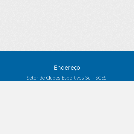
Endereço
Setor de Clubes Esportivos Sul - SCES,
trecho 03, lote 10, Projeto Orla Polo 8
- Brasília - DF
Contatos
Telefone 166
ouvidoria@antt.gov.br