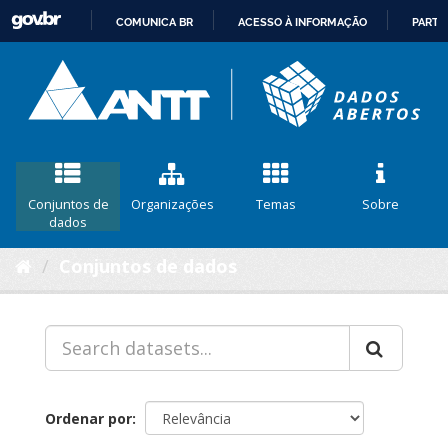
COMUNICA BR
ACESSO À INFORMAÇÃO
PARTI
IR
PARA
O
CONTEÚDO
Conjuntos de
Organizações
Temas
Sobre
dados
Conjuntos de dados
Ordenar por