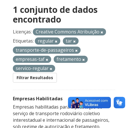
1 conjunto de dados
encontrado
Licenças:
Creative Commons Atribuição
Etiquetas:
regular
tar
transporte-de-passageiros
empresas-taf
fretamento
servico-regular
Filtrar Resultados
Empresas Habilitadas
Empresas habilitadas para a prestação do
serviço de transporte rodoviário coletivo
interestadual e internacional de passageiros,
sob regime de autorização e fretamento.