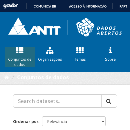
COMUNICA BR
ACESSO À INFORMAÇÃO
PARTI
IR
PARA
O
CONTEÚDO
Conjuntos de
Organizações
Temas
Sobre
dados
Conjuntos de dados
Ordenar por