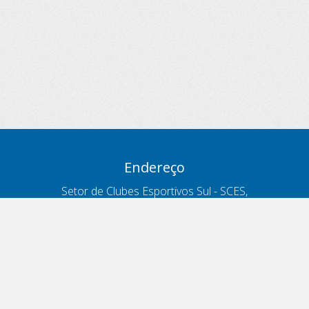
Endereço
Setor de Clubes Esportivos Sul - SCES,
trecho 03, lote 10, Projeto Orla Polo 8
- Brasília - DF
Contatos
Telefone 166