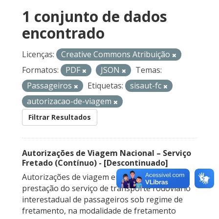
1 conjunto de dados
encontrado
Licenças:
Creative Commons Atribuição
Formatos:
PDF
JSON
Temas:
Passageiros
Etiquetas:
sisaut-fc
autorizacao-de-viagem
Filtrar Resultados
Autorizações de Viagem Nacional – Serviço
Fretado (Contínuo) - [Descontinuado]
Autorizações de viagem emitidas para a
prestação do serviço de transporte rodoviário
interestadual de passageiros sob regime de
fretamento, na modalidade de fretamento