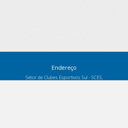
Endereço
Setor de Clubes Esportivos Sul - SCES,
trecho 03, lote 10, Projeto Orla Polo 8
- Brasília - DF
Contatos
Telefone 166
ouvidoria@antt.gov.br