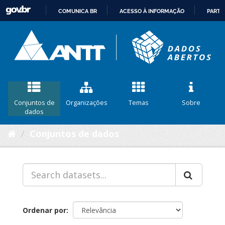
COMUNICA BR
ACESSO À INFORMAÇÃO
PARTI
IR
PARA
O
CONTEÚDO
Conjuntos de
Organizações
Temas
Sobre
dados
Conjuntos de dados
Ordenar por