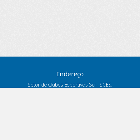
Endereço
Setor de Clubes Esportivos Sul - SCES,
trecho 03, lote 10, Projeto Orla Polo 8
- Brasília - DF
Contatos
Telefone 166
ouvidoria@antt.gov.br