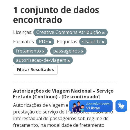
1 conjunto de dados
encontrado
Licenças:
Creative Commons Atribuição
Formatos:
PDF
Etiquetas:
sisaut-fc
fretamento
passageiros
autorizacao-de-viagem
Filtrar Resultados
Autorizações de Viagem Nacional – Serviço
Fretado (Contínuo) - [Descontinuado]
Autorizações de viagem emitidas para a
prestação do serviço de transporte rodoviário
interestadual de passageiros sob regime de
fretamento, na modalidade de fretamento