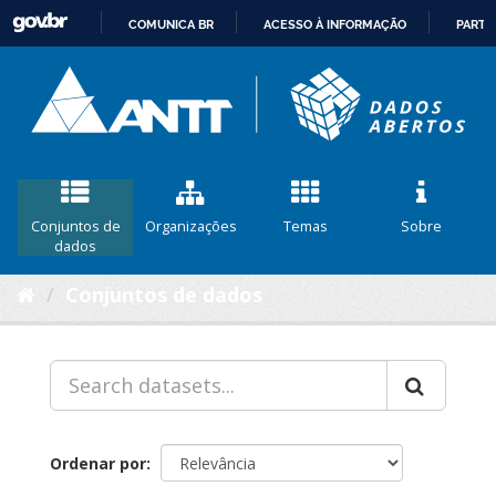
COMUNICA BR
ACESSO À INFORMAÇÃO
PARTI
IR
PARA
O
CONTEÚDO
Conjuntos de
Organizações
Temas
Sobre
dados
Conjuntos de dados
Ordenar por