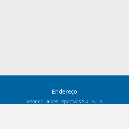
Endereço
Setor de Clubes Esportivos Sul - SCES,
trecho 03, lote 10, Projeto Orla Polo 8
- Brasília - DF