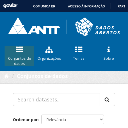
COMUNICA BR
ACESSO À INFORMAÇÃO
PARTI
IR
PARA
O
CONTEÚDO
Conjuntos de
Organizações
Temas
Sobre
dados
Conjuntos de dados
Ordenar por