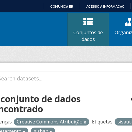
COMUNICA BR
ACESSO À INFORMAÇÃO
IR
PARA
O
Conjuntos de
Organi
CONTEÚDO
dados
 conjunto de dados
ncontrado
enças:
Creative Commons Atribuição
Etiquetas:
sisaut
retamento
sishab