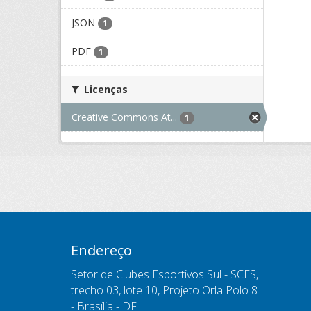
JSON
1
PDF
1
Licenças
Creative Commons At...
1
Endereço
Setor de Clubes Esportivos Sul - SCES,
trecho 03, lote 10, Projeto Orla Polo 8
- Brasília - DF