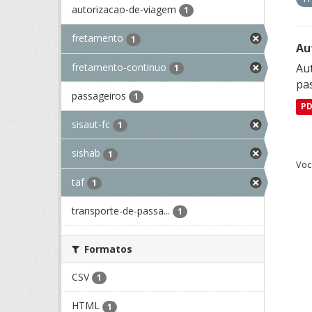
autorizacao-de-viagem
1
fretamento
1
Au
fretamento-continuo
Aut
1
pa
passageiros
1
P
sisaut-fc
1
sishab
1
Voc
taf
1
transporte-de-passa...
1
Formatos
CSV
1
HTML
1