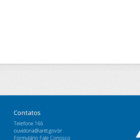
Contatos
Telefone 166
ouvidoria@antt.gov.br
Formulário Fale Conosco