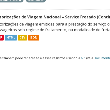
torizações de Viagem Nacional – Serviço Fretado (Contí
orizações de viagem emitidas para a prestação do serviço d
ssageiros sob regime de fretamento, na modalidade de freta
DF
HTML
CSV
JSON
ê também pode ter acesso a esses registros usando a
API
(veja
Documenta