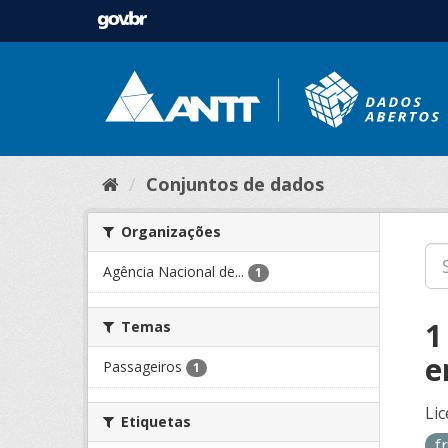
Conjuntos de dados
Organizações
Agência Nacional de...
1
1
Temas
e
Passageiros
1
Lic
Etiquetas
f