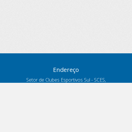
Endereço
Setor de Clubes Esportivos Sul - SCES,
trecho 03, lote 10, Projeto Orla Polo 8
- Brasília - DF
Contatos
Telefone 166
ouvidoria@antt.gov.br