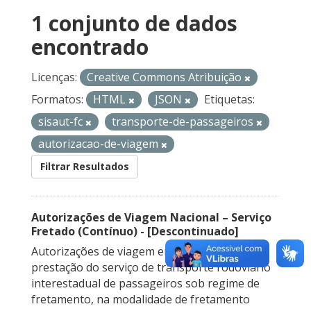
1 conjunto de dados
encontrado
Licenças:
Creative Commons Atribuição
Formatos:
HTML
JSON
Etiquetas:
sisaut-fc
transporte-de-passageiros
autorizacao-de-viagem
Filtrar Resultados
Autorizações de Viagem Nacional – Serviço
Fretado (Contínuo) - [Descontinuado]
Autorizações de viagem emitidas para a
prestação do serviço de transporte rodoviário
interestadual de passageiros sob regime de
fretamento, na modalidade de fretamento