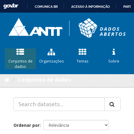
COMUNICA BR
ACESSO À INFORMAÇÃO
PARTI
IR
PARA
O
CONTEÚDO
Conjuntos de
Organizações
Temas
Sobre
dados
Conjuntos de dados
Ordenar por