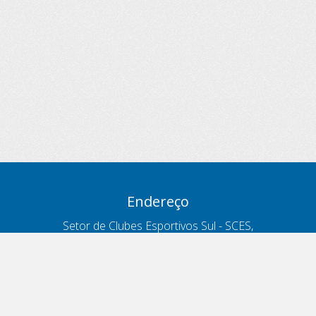
Endereço
Setor de Clubes Esportivos Sul - SCES,
trecho 03, lote 10, Projeto Orla Polo 8
- Brasília - DF
Contatos