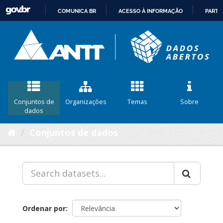
COMUNICA BR
ACESSO À INFORMAÇÃO
PARTI
IR
PARA
O
CONTEÚDO
Conjuntos de
Organizações
Temas
Sobre
dados
Conjuntos de dados
Ordenar por