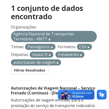
1 conjunto de dados
encontrado
Organizações:
Agência Nacional de Transportes
Terrestres - ANTT
Temas:
Passageiros
Formatos:
CSV
Etiquetas:
sisaut-fc
fretamento
autorizacao-de-viagem
Filtrar Resultados
Autorizações de Viagem Nacional – Serviço
Fretado (Contínuo) - [Descontinuado]
Autorizações de viagem emitidas para a
prestação do serviço de transporte rodoviário