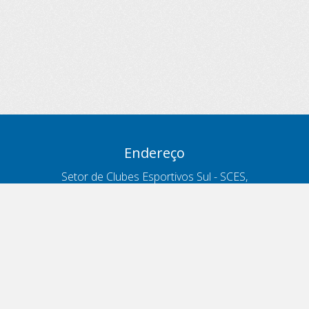
Endereço
Setor de Clubes Esportivos Sul - SCES,
trecho 03, lote 10, Projeto Orla Polo 8
- Brasília - DF
Contatos
Telefone 166
ouvidoria@antt.gov.br