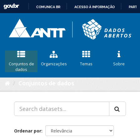
COMUNICA BR
ACESSO À INFORMAÇÃO
PARTI
IR
PARA
O
CONTEÚDO
Conjuntos de
Organizações
Temas
Sobre
dados
Conjuntos de dados
Ordenar por