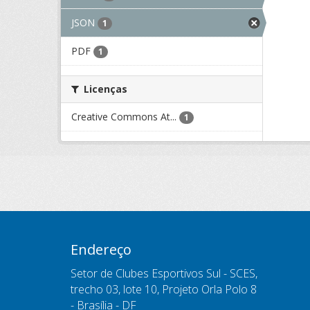
JSON
1
PDF
1
Licenças
Creative Commons At...
1
Endereço
Setor de Clubes Esportivos Sul - SCES,
trecho 03, lote 10, Projeto Orla Polo 8
- Brasília - DF