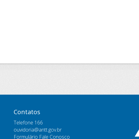
Contatos
Telefone 166
ouvidoria@antt.gov.br
Formulário Fale Conosco