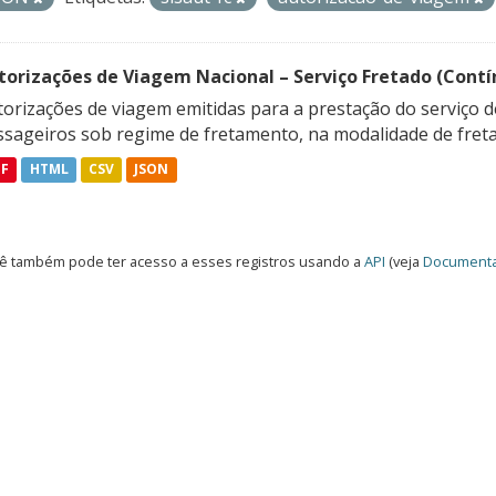
torizações de Viagem Nacional – Serviço Fretado (Contí
orizações de viagem emitidas para a prestação do serviço d
ssageiros sob regime de fretamento, na modalidade de freta
DF
HTML
CSV
JSON
ê também pode ter acesso a esses registros usando a
API
(veja
Documenta