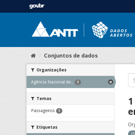
Conjuntos de dados
Organizações
Agência Nacional de...
1
1
Temas
e
Passageiros
1
Or
Etiquetas
J