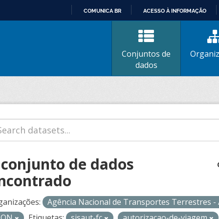
COMUNICA BR
ACESSO À INFORMAÇÃO
IR
PARA
O
Conjuntos de
Organi
CONTEÚDO
dados
 conjunto de dados
ncontrado
ganizações:
Agência Nacional de Transportes Terrestres 
SON
Etiquetas:
sisaut-fc
autorizacao-de-viagem