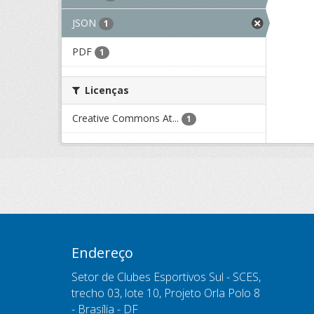
JSON
1
PDF
1
Licenças
Creative Commons At...
1
Endereço
Setor de Clubes Esportivos Sul - SCES,
trecho 03, lote 10, Projeto Orla Polo 8
- Brasília - DF