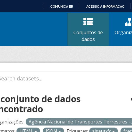
COMUNICA BR
ACESSO À INFORMAÇÃO
IR
PARA
O
Conjuntos de
Organi
CONTEÚDO
dados
 conjunto de dados
ncontrado
ganizações:
Agência Nacional de Transportes Terrestres 
rmatos:
HTML
JSON
Etiquetas:
sisaut-fc
fre