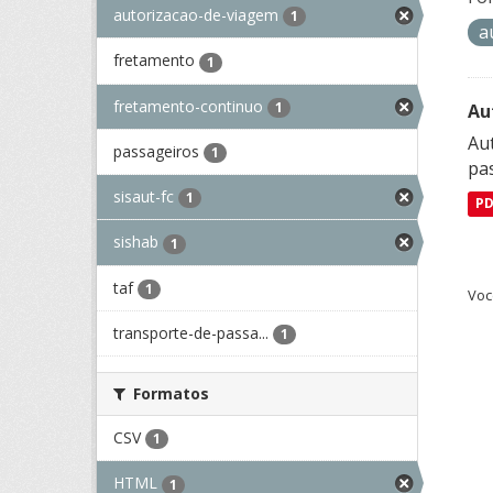
autorizacao-de-viagem
1
a
fretamento
1
fretamento-continuo
1
Au
Aut
passageiros
1
pa
sisaut-fc
1
P
sishab
1
taf
1
Voc
transporte-de-passa...
1
Formatos
CSV
1
HTML
1