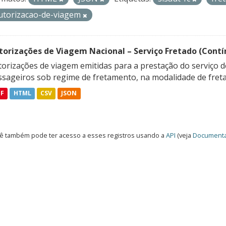
utorizacao-de-viagem
torizações de Viagem Nacional – Serviço Fretado (Contí
orizações de viagem emitidas para a prestação do serviço d
ssageiros sob regime de fretamento, na modalidade de freta
DF
HTML
CSV
JSON
ê também pode ter acesso a esses registros usando a
API
(veja
Documenta