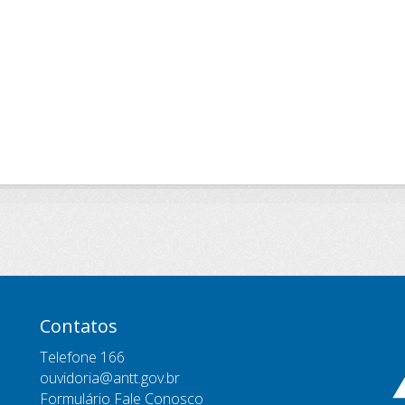
Contatos
Telefone 166
ouvidoria@antt.gov.br
Formulário Fale Conosco