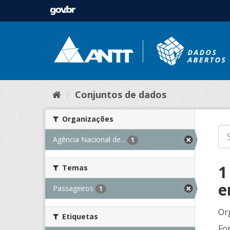
Conjuntos de dados
Organizações
Agência Nacional de...
1
1
Temas
e
Passageiros
1
Or
Etiquetas
Fo