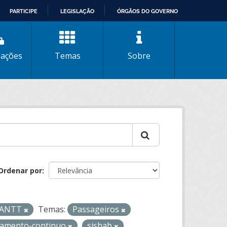
PARTICIPE
LEGISLAÇÃO
ÓRGÃOS DO GOVERNO
zações
Temas
Sobre
Ordenar por
- ANTT
Temas:
Passageiros
tamento-continuo
sishab