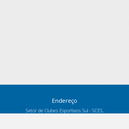
Endereço
Setor de Clubes Esportivos Sul - SCES,
trecho 03, lote 10, Projeto Orla Polo 8
- Brasília - DF