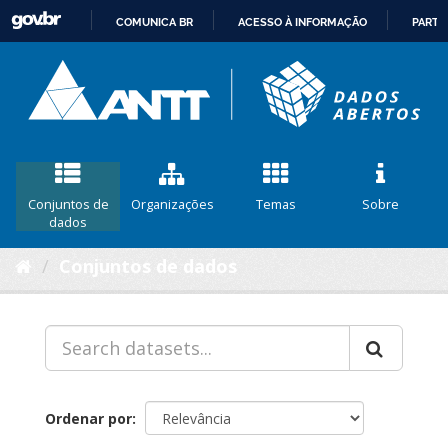
COMUNICA BR
ACESSO À INFORMAÇÃO
PARTI
IR
PARA
O
CONTEÚDO
Conjuntos de
Organizações
Temas
Sobre
dados
Conjuntos de dados
Ordenar por