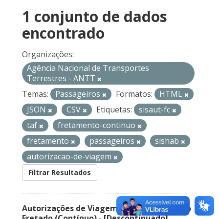
1 conjunto de dados
encontrado
Organizações:
Agência Nacional de Transportes
Terrestres - ANTT
Temas:
Passageiros
Formatos:
HTML
JSON
CSV
Etiquetas:
sisaut-fc
taf
fretamento-continuo
fretamento
passageiros
sishab
autorizacao-de-viagem
Filtrar Resultados
Autorizações de Viagem Nacional – Serviço
Fretado (Contínuo) - [Descontinuado]