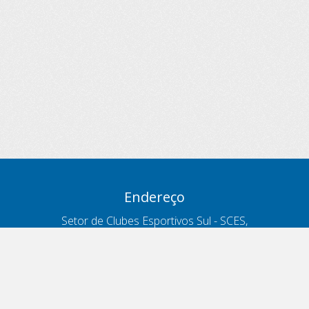
Endereço
Setor de Clubes Esportivos Sul - SCES,
trecho 03, lote 10, Projeto Orla Polo 8
- Brasília - DF
Contatos