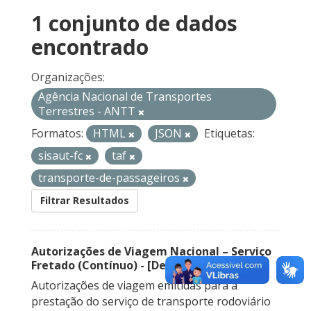
1 conjunto de dados
encontrado
Organizações:
Agência Nacional de Transportes
Terrestres - ANTT
Formatos:
HTML
JSON
Etiquetas:
sisaut-fc
taf
transporte-de-passageiros
Filtrar Resultados
Autorizações de Viagem Nacional – Serviço
Fretado (Contínuo) - [Descontinuado]
Autorizações de viagem emitidas para a
prestação do serviço de transporte rodoviário