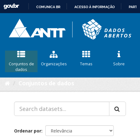
COMUNICA BR
ACESSO À INFORMAÇÃO
PARTI
IR
PARA
O
CONTEÚDO
Conjuntos de
Organizações
Temas
Sobre
dados
Conjuntos de dados
Ordenar por