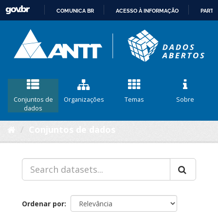
COMUNICA BR
ACESSO À INFORMAÇÃO
PARTI
IR
PARA
O
CONTEÚDO
Conjuntos de
Organizações
Temas
Sobre
dados
Conjuntos de dados
Ordenar por