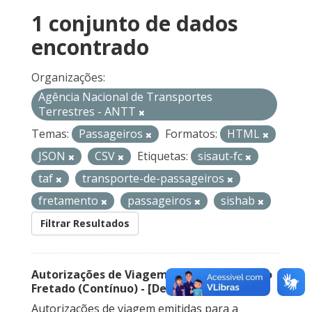
1 conjunto de dados
encontrado
Organizações:
Agência Nacional de Transportes
Terrestres - ANTT
Temas:
Passageiros
Formatos:
HTML
JSON
CSV
Etiquetas:
sisaut-fc
taf
transporte-de-passageiros
fretamento
passageiros
sishab
Filtrar Resultados
Autorizações de Viagem Nacional – Serviço
Fretado (Contínuo) - [Descontinuado]
Autorizações de viagem emitidas para a