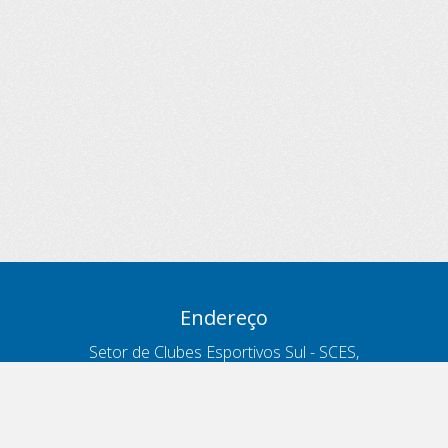
Endereço
Setor de Clubes Esportivos Sul - SCES,
trecho 03, lote 10, Projeto Orla Polo 8
- Brasília - DF