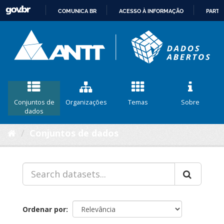
COMUNICA BR
ACESSO À INFORMAÇÃO
PARTI
IR
PARA
O
CONTEÚDO
Conjuntos de
Organizações
Temas
Sobre
dados
Conjuntos de dados
Ordenar por