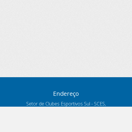
Endereço
Setor de Clubes Esportivos Sul - SCES,
trecho 03, lote 10, Projeto Orla Polo 8
- Brasília - DF