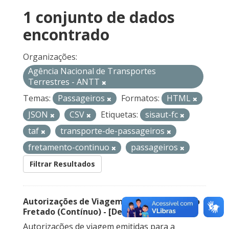
1 conjunto de dados
encontrado
Organizações:
Agência Nacional de Transportes
Terrestres - ANTT
Temas:
Passageiros
Formatos:
HTML
JSON
CSV
Etiquetas:
sisaut-fc
taf
transporte-de-passageiros
fretamento-continuo
passageiros
Filtrar Resultados
Autorizações de Viagem Nacional – Serviço
Fretado (Contínuo) - [Descontinuado]
Autorizações de viagem emitidas para a