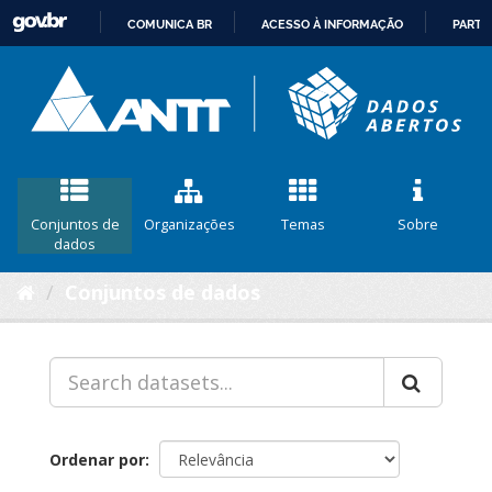
COMUNICA BR
ACESSO À INFORMAÇÃO
PARTI
IR
PARA
O
CONTEÚDO
Conjuntos de
Organizações
Temas
Sobre
dados
Conjuntos de dados
Ordenar por