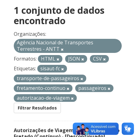
1 conjunto de dados
encontrado
Organizações:
Agência Nacional de Transportes
Terrestres - ANTT
Formatos:
HTML
JSON
CSV
Etiquetas:
sisaut-fc
transporte-de-passageiros
fretamento-continuo
passageiros
autorizacao-de-viagem
Filtrar Resultados
Autorizações de Viagem Nacional – Serviço
Fretado (Contínuo) - [Descontinuado]