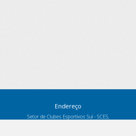
Endereço
Setor de Clubes Esportivos Sul - SCES,
trecho 03, lote 10, Projeto Orla Polo 8
- Brasília - DF