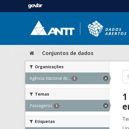
Conjuntos de dados
Organizações
Agência Nacional de...
1
1
Temas
e
Passageiros
1
Te
Etiquetas
Lic