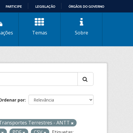
PARTICIPE
LEGISLAÇÃO
ÓRGÃOS DO GOVERNO
zações
Temas
Sobre
Ordenar por
 Transportes Terrestres - ANTT
L
PDF
CSV
Etiquetas: