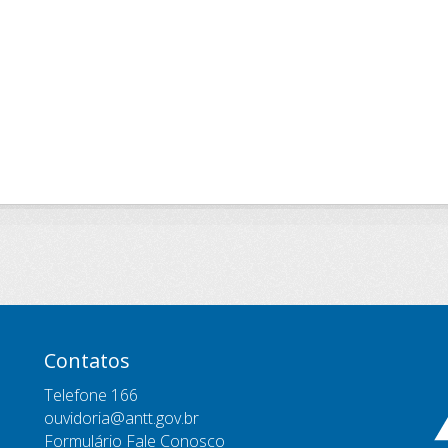
Contatos
Telefone 166
ouvidoria@antt.gov.br
Formulário Fale Conosco