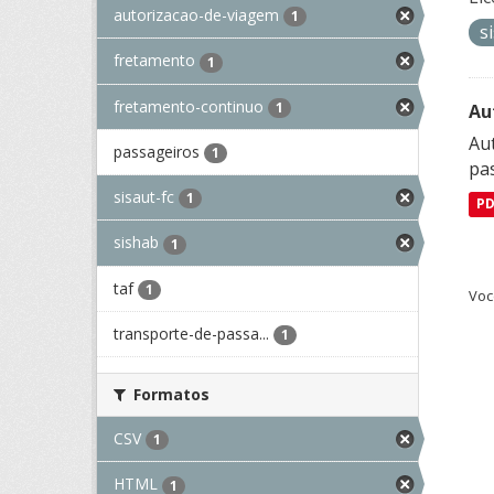
autorizacao-de-viagem
1
s
fretamento
1
fretamento-continuo
1
Au
Aut
passageiros
1
pa
sisaut-fc
1
P
sishab
1
taf
1
Voc
transporte-de-passa...
1
Formatos
CSV
1
HTML
1