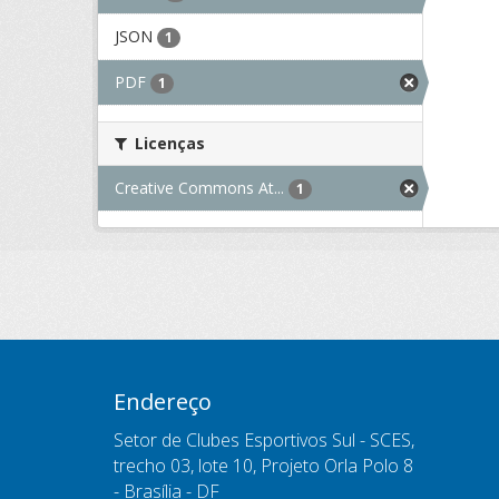
JSON
1
PDF
1
Licenças
Creative Commons At...
1
Endereço
Setor de Clubes Esportivos Sul - SCES,
trecho 03, lote 10, Projeto Orla Polo 8
- Brasília - DF