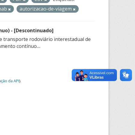
shab
autorizacao-de-viagem
nuo) - [Descontinuado]
e transporte rodoviário interestadual de
mento contínuo....
ção da API
).