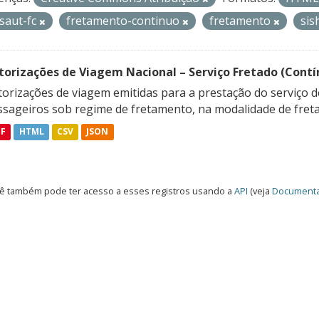
isaut-fc
fretamento-continuo
fretamento
si
torizações de Viagem Nacional – Serviço Fretado (Contí
orizações de viagem emitidas para a prestação do serviço d
ssageiros sob regime de fretamento, na modalidade de freta
DF
HTML
CSV
JSON
ê também pode ter acesso a esses registros usando a
API
(veja
Documenta