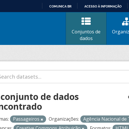
COMUNICA BR
ACESSO À INFORMAÇÃO
IR
PARA
O
Conjuntos de
Organi
CONTEÚDO
dados
 conjunto de dados
ncontrado
mas:
Passageiros
Organizações:
Agência Nacional de
enças:
Creative Commons Atribuição
Formatos:
HTM