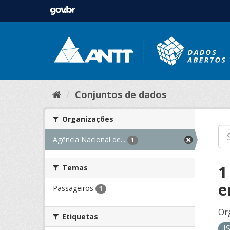
Conjuntos de dados
Organizações
Agência Nacional de...
1
1
Temas
e
Passageiros
1
Or
Etiquetas
J