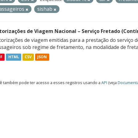
assageiros
sishab
torizações de Viagem Nacional – Serviço Fretado (Contí
orizações de viagem emitidas para a prestação do serviço d
ssageiros sob regime de fretamento, na modalidade de freta
DF
HTML
CSV
JSON
ê também pode ter acesso a esses registros usando a
API
(veja
Documenta