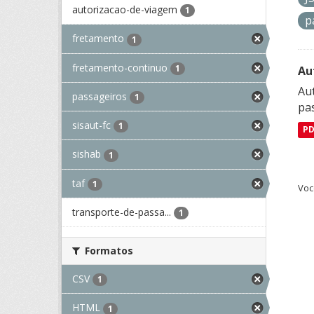
autorizacao-de-viagem
1
p
fretamento
1
fretamento-continuo
1
Au
Aut
passageiros
1
pa
sisaut-fc
1
P
sishab
1
taf
1
Voc
transporte-de-passa...
1
Formatos
CSV
1
HTML
1