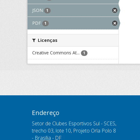
JSON
1
PDF
1
Licenças
Creative Commons At...
1
Endereço
Setor de Clubes Esportivos Sul - SCES,
trecho 03, lote 10, Projeto Orla Polo 8
- Brasília - DF