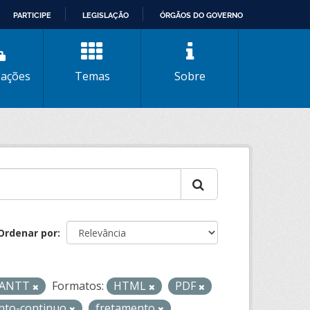
PARTICIPE
LEGISLAÇÃO
ÓRGÃOS DO GOVERNO
zações
Temas
Sobre
Ordenar por
- ANTT
Formatos:
HTML
PDF
nto-continuo
fretamento