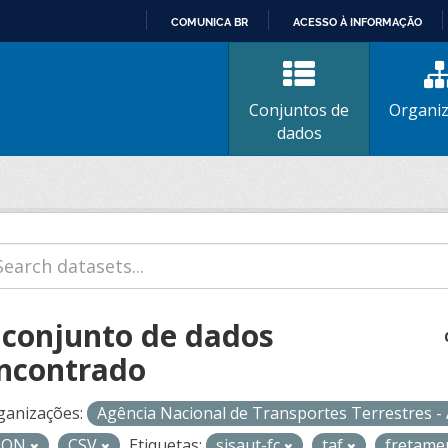
COMUNICA BR
ACESSO À INFORMAÇÃO
IR
PARA
O
Conjuntos de
Organi
CONTEÚDO
dados
 conjunto de dados
ncontrado
ganizações:
Agência Nacional de Transportes Terrestres 
SON
CSV
Etiquetas:
sisaut-fc
taf
fretame