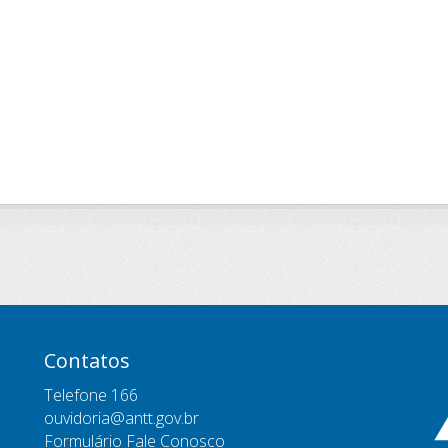
Contatos
Telefone 166
ouvidoria@antt.gov.br
Formulário Fale Conosco