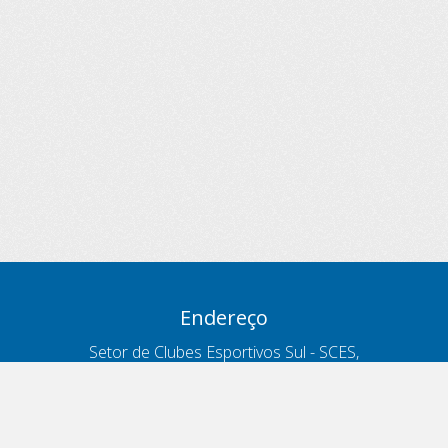
Endereço
Setor de Clubes Esportivos Sul - SCES,
trecho 03, lote 10, Projeto Orla Polo 8
- Brasília - DF