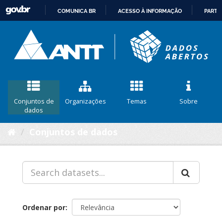
COMUNICA BR
ACESSO À INFORMAÇÃO
PARTI
IR
PARA
O
CONTEÚDO
Conjuntos de
Organizações
Temas
Sobre
dados
Conjuntos de dados
Ordenar por