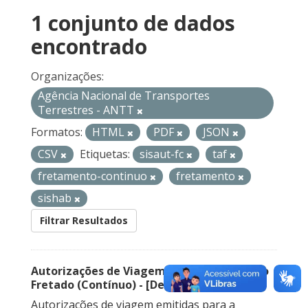
1 conjunto de dados
encontrado
Organizações:
Agência Nacional de Transportes
Terrestres - ANTT
Formatos:
HTML
PDF
JSON
CSV
Etiquetas:
sisaut-fc
taf
fretamento-continuo
fretamento
sishab
Filtrar Resultados
Autorizações de Viagem Nacional – Serviço
Fretado (Contínuo) - [Descontinuado]
Autorizações de viagem emitidas para a