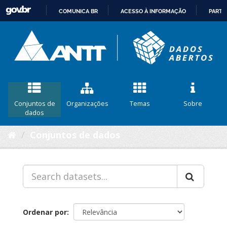
COMUNICA BR
ACESSO À INFORMAÇÃO
PARTI
IR
PARA
O
CONTEÚDO
Conjuntos de
Organizações
Temas
Sobre
dados
Conjuntos de dados
Ordenar por