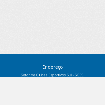
Endereço
Setor de Clubes Esportivos Sul - SCES,
trecho 03, lote 10, Projeto Orla Polo 8
- Brasília - DF
Contatos