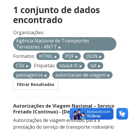
1 conjunto de dados
encontrado
Organizações:
Agência Nacional de Transportes
Terrestres - ANTT
Formatos:
HTML
PDF
JSON
CSV
Etiquetas:
sisaut-fc
taf
passageiros
autorizacao-de-viagem
Filtrar Resultados
Autorizações de Viagem Nacional – Serviço
Fretado (Contínuo) - [Descontinuado]
Autorizações de viagem emitidas para a
prestação do serviço de transporte rodoviário