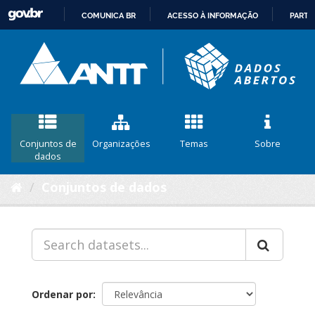
COMUNICA BR
ACESSO À INFORMAÇÃO
PARTI
IR
PARA
O
CONTEÚDO
Conjuntos de
Organizações
Temas
Sobre
dados
Conjuntos de dados
Ordenar por