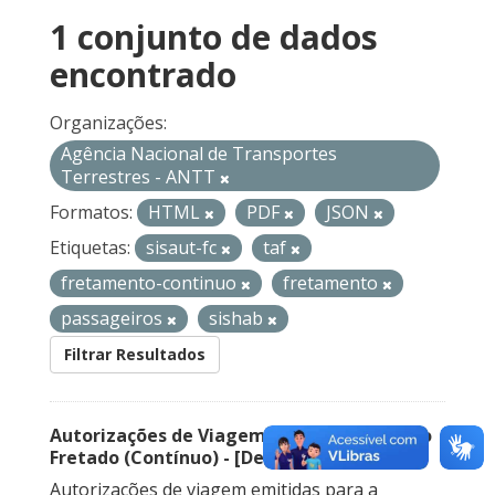
1 conjunto de dados
encontrado
Organizações:
Agência Nacional de Transportes
Terrestres - ANTT
Formatos:
HTML
PDF
JSON
Etiquetas:
sisaut-fc
taf
fretamento-continuo
fretamento
passageiros
sishab
Filtrar Resultados
Autorizações de Viagem Nacional – Serviço
Fretado (Contínuo) - [Descontinuado]
Autorizações de viagem emitidas para a