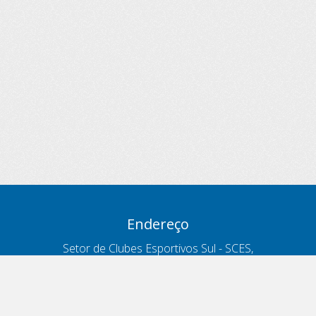
Endereço
Setor de Clubes Esportivos Sul - SCES,
trecho 03, lote 10, Projeto Orla Polo 8
- Brasília - DF