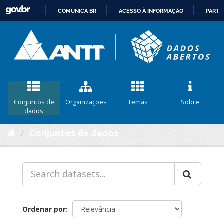
COMUNICA BR
ACESSO À INFORMAÇÃO
PARTI
IR
PARA
O
CONTEÚDO
Conjuntos de
Organizações
Temas
Sobre
dados
Conjuntos de dados
Ordenar por