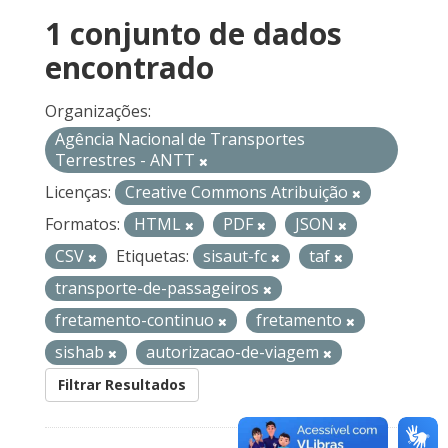
1 conjunto de dados
encontrado
Organizações:
Agência Nacional de Transportes
Terrestres - ANTT
Licenças:
Creative Commons Atribuição
Formatos:
HTML
PDF
JSON
CSV
Etiquetas:
sisaut-fc
taf
transporte-de-passageiros
fretamento-continuo
fretamento
sishab
autorizacao-de-viagem
Filtrar Resultados