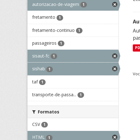
autorizacao-de-viagem
1
fretamento
1
Au
fretamento-continuo
Aut
1
pa
passageiros
1
P
sisaut-fc
1
sishab
1
Voc
taf
1
transporte-de-passa...
1
Formatos
CSV
1
HTML
1