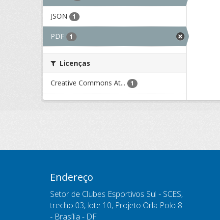
JSON
1
PDF
1
Licenças
Creative Commons At...
1
Endereço
Setor de Clubes Esportivos Sul - SCES,
trecho 03, lote 10, Projeto Orla Polo 8
- Brasília - DF