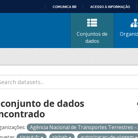
COMUNICA BR
ACESSO À INFORMAÇÃO
IR
PARA
O
Conjuntos de
Organi
CONTEÚDO
dados
 conjunto de dados
ncontrado
ganizações:
Agência Nacional de Transportes Terrestres 
quetas:
sisaut-fc
sishab
autorizacao-de-viagem