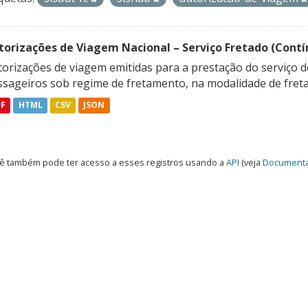
torizações de Viagem Nacional – Serviço Fretado (Contí
orizações de viagem emitidas para a prestação do serviço d
ssageiros sob regime de fretamento, na modalidade de freta
DF
HTML
CSV
JSON
ê também pode ter acesso a esses registros usando a
API
(veja
Documenta