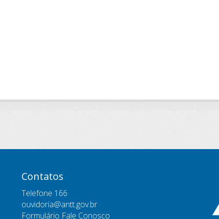
Contatos
Telefone 166
ouvidoria@antt.gov.br
Formulário Fale Conosco