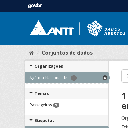
Conjuntos de dados
Organizações
Agência Nacional de...
1
1
Temas
e
Passageiros
1
Or
Etiquetas
Eti