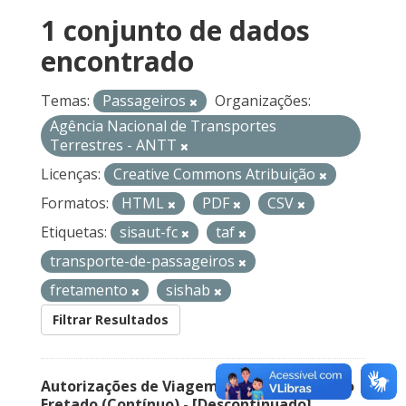
1 conjunto de dados
encontrado
Temas:
Passageiros
Organizações:
Agência Nacional de Transportes
Terrestres - ANTT
Licenças:
Creative Commons Atribuição
Formatos:
HTML
PDF
CSV
Etiquetas:
sisaut-fc
taf
transporte-de-passageiros
fretamento
sishab
Filtrar Resultados
Autorizações de Viagem Nacional – Serviço
Fretado (Contínuo) - [Descontinuado]