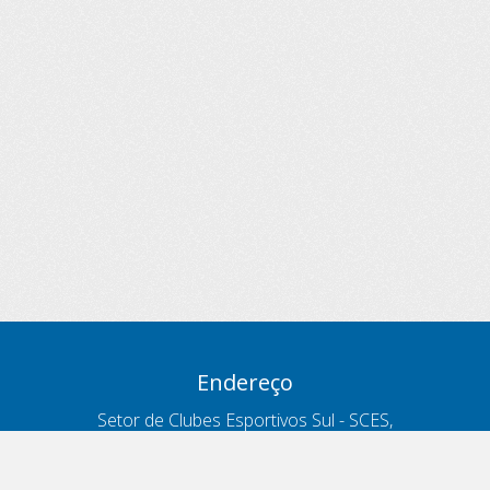
Endereço
Setor de Clubes Esportivos Sul - SCES,
trecho 03, lote 10, Projeto Orla Polo 8
- Brasília - DF