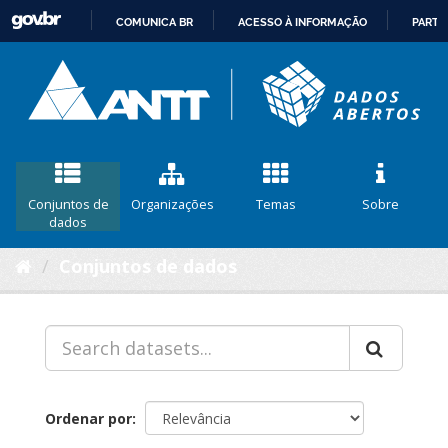
COMUNICA BR
ACESSO À INFORMAÇÃO
PARTI
IR
PARA
O
CONTEÚDO
Conjuntos de
Organizações
Temas
Sobre
dados
Conjuntos de dados
Ordenar por