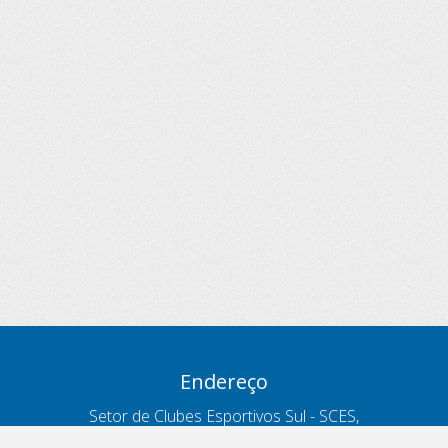
Endereço
Setor de Clubes Esportivos Sul - SCES,
trecho 03, lote 10, Projeto Orla Polo 8