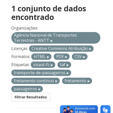
1 conjunto de dados
encontrado
Organizações:
Agência Nacional de Transportes
Terrestres - ANTT
Licenças:
Creative Commons Atribuição
Formatos:
HTML
PDF
CSV
Etiquetas:
sisaut-fc
taf
transporte-de-passageiros
fretamento-continuo
fretamento
passageiros
Filtrar Resultados