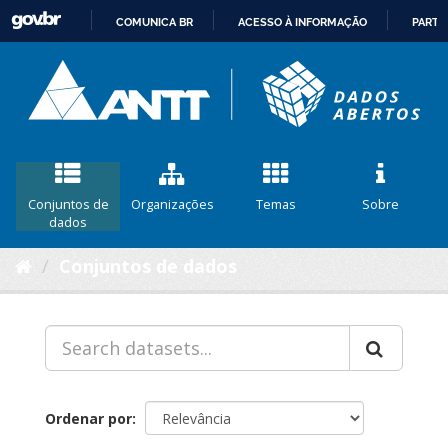
COMUNICA BR
ACESSO À INFORMAÇÃO
PARTI
IR
PARA
O
CONTEÚDO
Conjuntos de
Organizações
Temas
Sobre
dados
Conjuntos de dados
Ordenar por