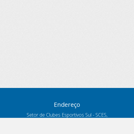
Endereço
Setor de Clubes Esportivos Sul - SCES,
trecho 03, lote 10, Projeto Orla Polo 8
- Brasília - DF