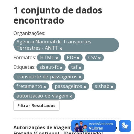
1 conjunto de dados
encontrado
Organizações:
Agência Nacional de Transportes
Terrestres - ANTT
Formatos:
HTML
PDF
CSV
Etiquetas:
sisaut-fc
taf
transporte-de-passageiros
fretamento
passageiros
sishab
autorizacao-de-viagem
Filtrar Resultados
Autorizações de Viagem Nacional – Serviço
Fretado (Contínuo) - [Descontinuado]