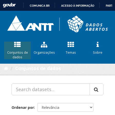
COMUNICA BR
ACESSO À INFORMAÇÃO
PARTI
IR
PARA
O
CONTEÚDO
Conjuntos de
Organizações
Temas
Sobre
dados
Conjuntos de dados
Ordenar por