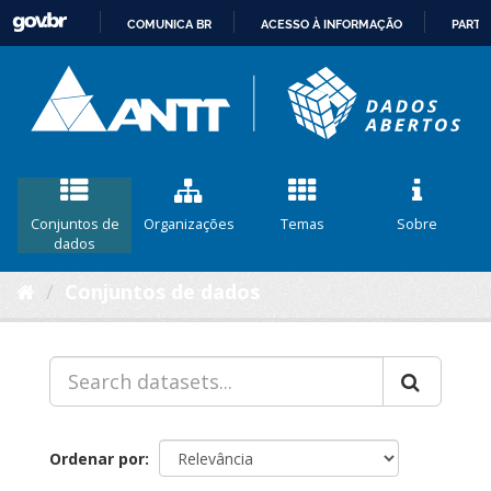
COMUNICA BR
ACESSO À INFORMAÇÃO
PARTI
IR
PARA
O
CONTEÚDO
Conjuntos de
Organizações
Temas
Sobre
dados
Conjuntos de dados
Ordenar por