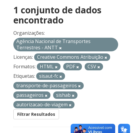
1 conjunto de dados
encontrado
Organizações:
Agência Nacional de Transportes
Terrestres - ANTT
Licenças:
Creative Commons Atribuição
Formatos:
HTML
PDF
CSV
Etiquetas:
sisaut-fc
transporte-de-passageiros
passageiros
sishab
autorizacao-de-viagem
Filtrar Resultados