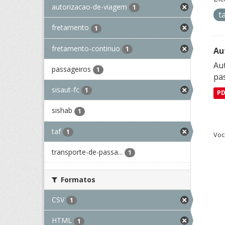
autorizacao-de-viagem
1
t
fretamento
1
fretamento-continuo
1
Au
Aut
passageiros
1
pa
sisaut-fc
1
P
sishab
1
taf
1
Voc
transporte-de-passa...
1
Formatos
CSV
1
HTML
1