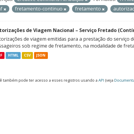
af
fretamento-continuo
fretamento
autoriza
torizações de Viagem Nacional – Serviço Fretado (Contí
orizações de viagem emitidas para a prestação do serviço d
ssageiros sob regime de fretamento, na modalidade de freta
DF
HTML
CSV
JSON
ê também pode ter acesso a esses registros usando a
API
(veja
Documenta