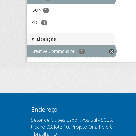
JSON
1
PDF
1
Licenças
Creative Commons At...
1
Endereço
Setor de Clubes Esportivos Sul - SCES,
trecho 03, lote 10, Projeto Orla Polo 8
- Brasília - DF