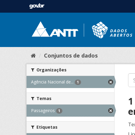
Conjuntos de dados
Organizações
Agência Nacional de...
1
1
Temas
e
Passageiros
1
Te
Etiquetas
Lic