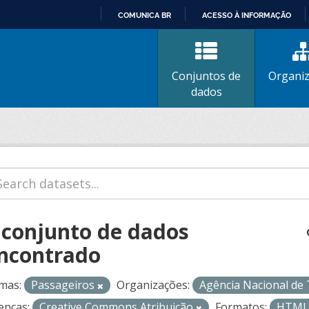
COMUNICA BR
ACESSO À INFORMAÇÃO
IR
PARA
O
Conjuntos de
Organi
CONTEÚDO
dados
 conjunto de dados
ncontrado
mas:
Passageiros
Organizações:
Agência Nacional de
enças:
Creative Commons Atribuição
Formatos:
HTM