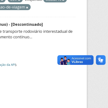
cao-de-viagem
nuo) - [Descontinuado]
e transporte rodoviário interestadual de
mento contínuo....
ção da API
).