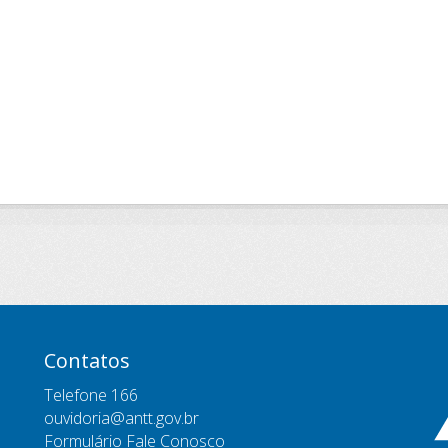
Contatos
Telefone 166
ouvidoria@antt.gov.br
Formulário Fale Conosco