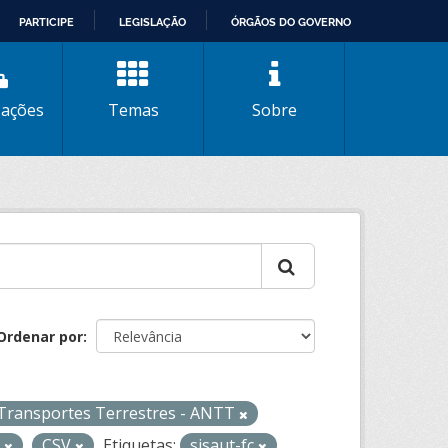
PARTICIPE
LEGISLAÇÃO
ÓRGÃOS DO GOVERNO
zações
Temas
Sobre
Ordenar por
 Transportes Terrestres - ANTT
L
CSV
Etiquetas:
sisaut-fc