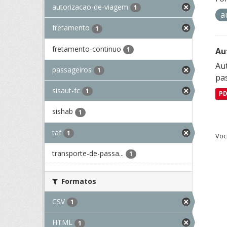
autorizacao-de-viagem
1
a
fretamento
1
fretamento-continuo
1
Au
Aut
passageiros
1
pa
sisaut-fc
1
P
sishab
1
taf
1
Voc
transporte-de-passa...
1
Formatos
CSV
1
HTML
1