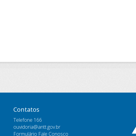
Contatos
Telefone 166
ouvidoria@antt.gov.br
Formulário Fale Conosco