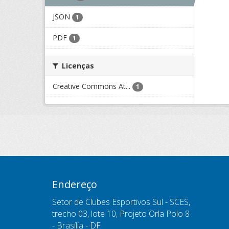
JSON
1
PDF
1
Licenças
Creative Commons At...
1
Endereço
Setor de Clubes Esportivos Sul - SCES,
trecho 03, lote 10, Projeto Orla Polo 8
- Brasília - DF