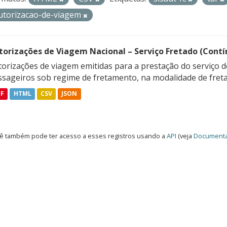
utorizacao-de-viagem
torizações de Viagem Nacional – Serviço Fretado (Contí
orizações de viagem emitidas para a prestação do serviço d
ssageiros sob regime de fretamento, na modalidade de freta
DF
HTML
CSV
JSON
ê também pode ter acesso a esses registros usando a
API
(veja
Documenta