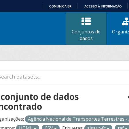
COMUNICA BR
ACESSO À INFORMAÇÃO
IR
PARA
O
Conjuntos de
Organi
CONTEÚDO
dados
 conjunto de dados
ncontrado
ganizações:
Agência Nacional de Transportes Terrestres 
rmatos:
HTML
CSV
Etiquetas:
sisaut-fc
taf