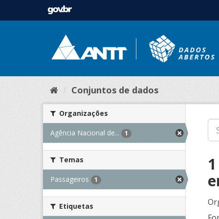
Conjuntos de dados
Organizações
Agência Nacional de...
1
1
Temas
e
Passageiros
1
Or
Etiquetas
Fo