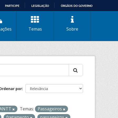
PARTICIPE
LEGISLAÇÃO
ÓRGÃOS DO GOVERNO
zações
Temas
Sobre
Ordenar por
- ANTT
Temas:
Passageiros
fretamento
passageiros