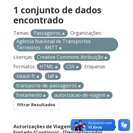
1 conjunto de dados
encontrado
Temas:
Passageiros
Organizações:
Agência Nacional de Transportes
Terrestres - ANTT
Licenças:
Creative Commons Atribuição
Formatos:
HTML
CSV
Etiquetas:
sisaut-fc
taf
transporte-de-passageiros
fretamento
autorizacao-de-viagem
Filtrar Resultados
Autorizações de Viagem Nacional – Serviço
Fretado (Contínuo) - [Descontinuado]