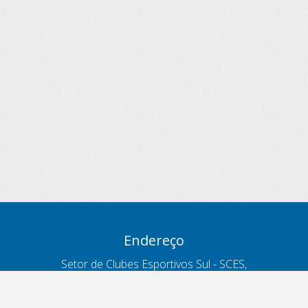
Endereço
Setor de Clubes Esportivos Sul - SCES,
trecho 03, lote 10, Projeto Orla Polo 8
- Brasília - DF