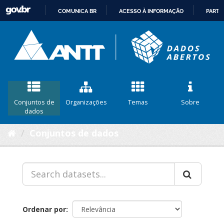
COMUNICA BR
ACESSO À INFORMAÇÃO
PARTI
IR
PARA
O
CONTEÚDO
Conjuntos de
Organizações
Temas
Sobre
dados
Conjuntos de dados
Ordenar por