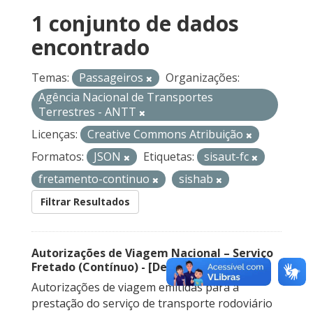
1 conjunto de dados
encontrado
Temas:
Passageiros
Organizações:
Agência Nacional de Transportes
Terrestres - ANTT
Licenças:
Creative Commons Atribuição
Formatos:
JSON
Etiquetas:
sisaut-fc
fretamento-continuo
sishab
Filtrar Resultados
Autorizações de Viagem Nacional – Serviço
Fretado (Contínuo) - [Descontinuado]
Autorizações de viagem emitidas para a
prestação do serviço de transporte rodoviário