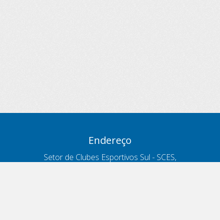
Endereço
Setor de Clubes Esportivos Sul - SCES,
trecho 03, lote 10, Projeto Orla Polo 8
- Brasília - DF
Contatos