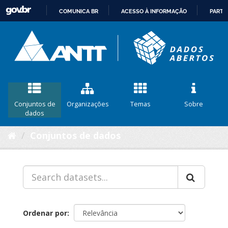
COMUNICA BR
ACESSO À INFORMAÇÃO
PARTI
IR
PARA
O
CONTEÚDO
Conjuntos de
Organizações
Temas
Sobre
dados
Conjuntos de dados
Ordenar por