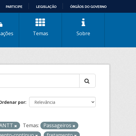
PARTICIPE
LEGISLAÇÃO
ÓRGÃOS DO GOVERNO
zações
Temas
Sobre
Ordenar por
- ANTT
Temas:
Passageiros
mento-continuo
fretamento