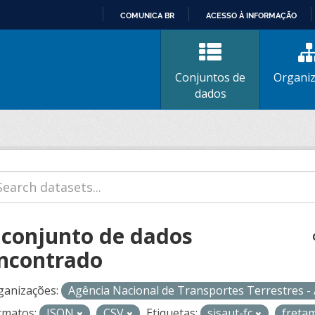
COMUNICA BR
ACESSO À INFORMAÇÃO
IR
PARA
O
Conjuntos de
Organi
CONTEÚDO
dados
 conjunto de dados
ncontrado
ganizações:
Agência Nacional de Transportes Terrestres 
rmatos:
JSON
CSV
Etiquetas:
sisaut-fc
freta