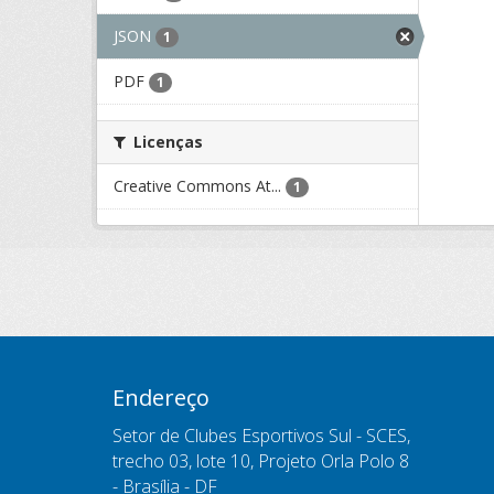
JSON
1
PDF
1
Licenças
Creative Commons At...
1
Endereço
Setor de Clubes Esportivos Sul - SCES,
trecho 03, lote 10, Projeto Orla Polo 8
- Brasília - DF