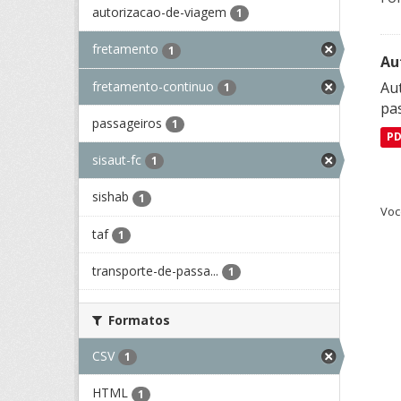
autorizacao-de-viagem
1
fretamento
1
Au
fretamento-continuo
Aut
1
pa
passageiros
1
P
sisaut-fc
1
sishab
1
Voc
taf
1
transporte-de-passa...
1
Formatos
CSV
1
HTML
1