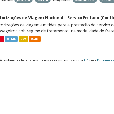
torizações de Viagem Nacional – Serviço Fretado (Contí
orizações de viagem emitidas para a prestação do serviço d
ssageiros sob regime de fretamento, na modalidade de freta
DF
HTML
CSV
JSON
ê também pode ter acesso a esses registros usando a
API
(veja
Documenta