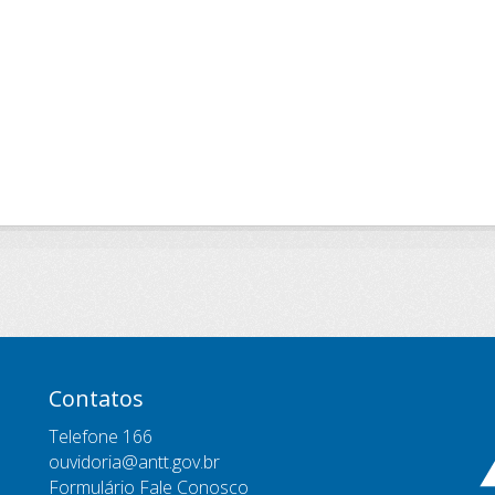
Contatos
Telefone 166
ouvidoria@antt.gov.br
Formulário Fale Conosco