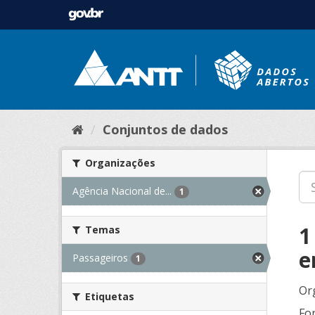
Conjuntos de dados
Organizações
Agência Nacional de...
1
1
Temas
e
Passageiros
1
Or
Etiquetas
Fo