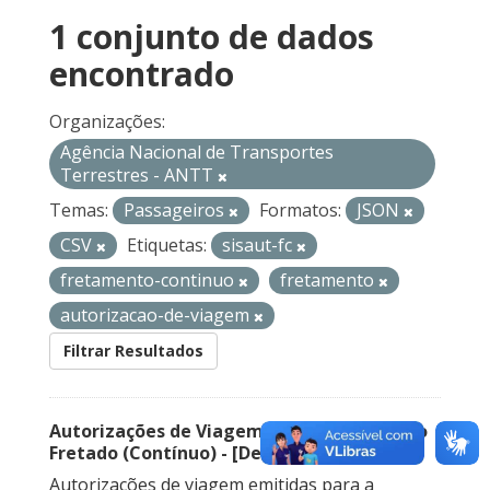
1 conjunto de dados
encontrado
Organizações:
Agência Nacional de Transportes
Terrestres - ANTT
Temas:
Passageiros
Formatos:
JSON
CSV
Etiquetas:
sisaut-fc
fretamento-continuo
fretamento
autorizacao-de-viagem
Filtrar Resultados
Autorizações de Viagem Nacional – Serviço
Fretado (Contínuo) - [Descontinuado]
Autorizações de viagem emitidas para a