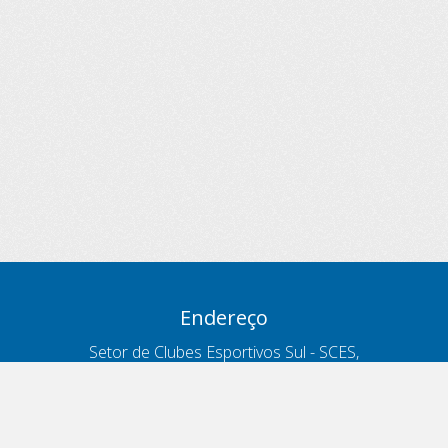
Endereço
Setor de Clubes Esportivos Sul - SCES,
trecho 03, lote 10, Projeto Orla Polo 8
- Brasília - DF