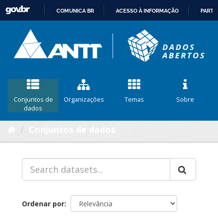
COMUNICA BR
ACESSO À INFORMAÇÃO
PARTI
IR
PARA
O
CONTEÚDO
Conjuntos de
Organizações
Temas
Sobre
dados
Conjuntos de dados
Ordenar por