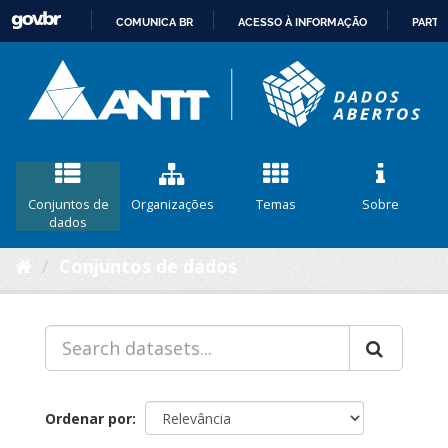
COMUNICA BR
ACESSO À INFORMAÇÃO
PARTI
IR
PARA
O
CONTEÚDO
Conjuntos de
Organizações
Temas
Sobre
dados
Conjuntos de dados
Ordenar por