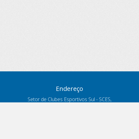
Endereço
Setor de Clubes Esportivos Sul - SCES,
trecho 03, lote 10, Projeto Orla Polo 8
- Brasília - DF
Contatos