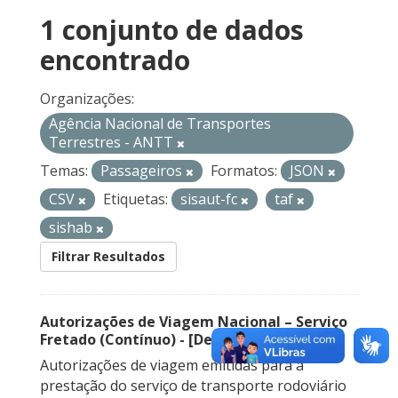
1 conjunto de dados
encontrado
Organizações:
Agência Nacional de Transportes
Terrestres - ANTT
Temas:
Passageiros
Formatos:
JSON
CSV
Etiquetas:
sisaut-fc
taf
sishab
Filtrar Resultados
Autorizações de Viagem Nacional – Serviço
Fretado (Contínuo) - [Descontinuado]
Autorizações de viagem emitidas para a
prestação do serviço de transporte rodoviário