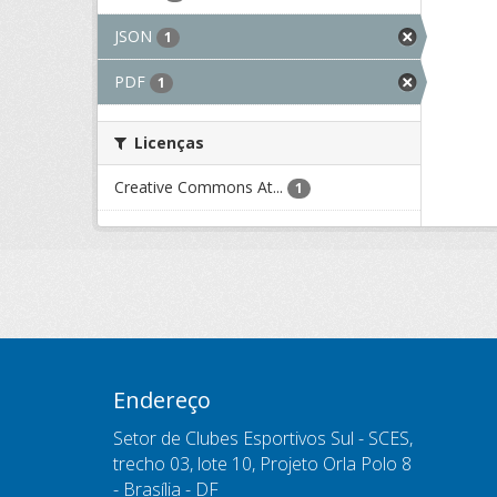
JSON
1
PDF
1
Licenças
Creative Commons At...
1
Endereço
Setor de Clubes Esportivos Sul - SCES,
trecho 03, lote 10, Projeto Orla Polo 8
- Brasília - DF