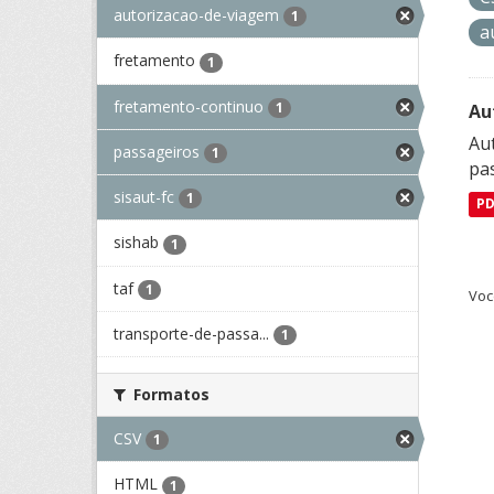
autorizacao-de-viagem
1
a
fretamento
1
fretamento-continuo
1
Au
Aut
passageiros
1
pa
sisaut-fc
1
P
sishab
1
taf
1
Voc
transporte-de-passa...
1
Formatos
CSV
1
HTML
1