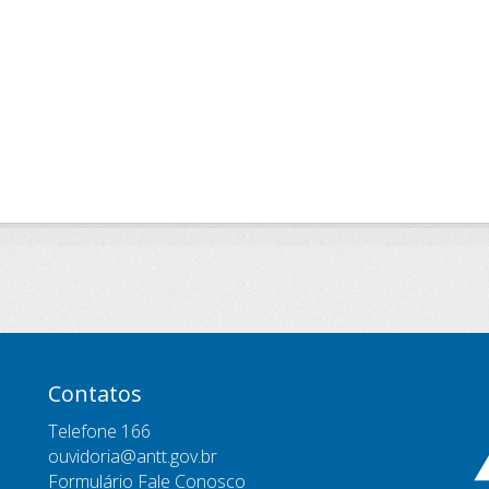
Contatos
Telefone 166
ouvidoria@antt.gov.br
Formulário Fale Conosco