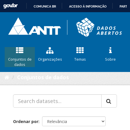
COMUNICA BR
ACESSO À INFORMAÇÃO
PARTI
IR
PARA
O
CONTEÚDO
Conjuntos de
Organizações
Temas
Sobre
dados
Conjuntos de dados
Ordenar por