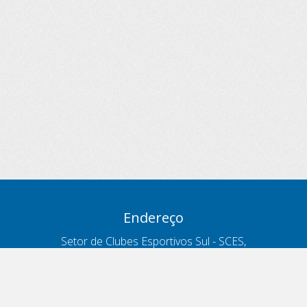
Endereço
Setor de Clubes Esportivos Sul - SCES,
trecho 03, lote 10, Projeto Orla Polo 8
- Brasília - DF