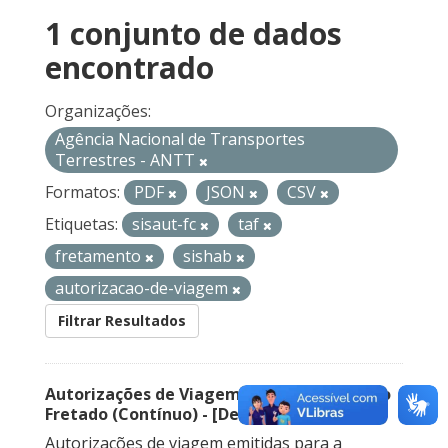
1 conjunto de dados
encontrado
Organizações:
Agência Nacional de Transportes
Terrestres - ANTT
Formatos:
PDF
JSON
CSV
Etiquetas:
sisaut-fc
taf
fretamento
sishab
autorizacao-de-viagem
Filtrar Resultados
Autorizações de Viagem Nacional – Serviço
Fretado (Contínuo) - [Descontinuado]
Autorizações de viagem emitidas para a