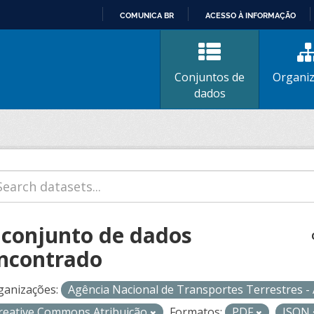
COMUNICA BR
ACESSO À INFORMAÇÃO
IR
PARA
O
Conjuntos de
Organi
CONTEÚDO
dados
 conjunto de dados
ncontrado
ganizações:
Agência Nacional de Transportes Terrestres 
reative Commons Atribuição
Formatos:
PDF
JSON