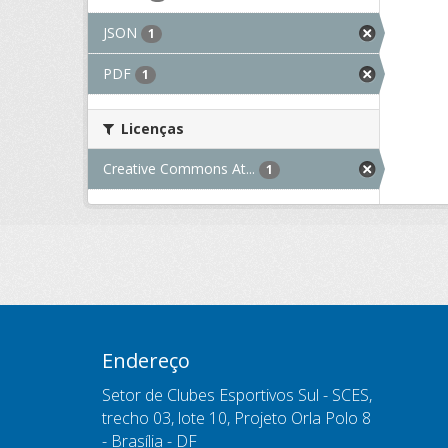
JSON
1
PDF
1
Licenças
Creative Commons At...
1
Endereço
Setor de Clubes Esportivos Sul - SCES,
trecho 03, lote 10, Projeto Orla Polo 8
- Brasília - DF