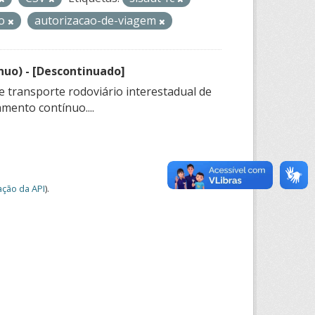
uo
autorizacao-de-viagem
nuo) - [Descontinuado]
e transporte rodoviário interestadual de
mento contínuo....
ção da API
).