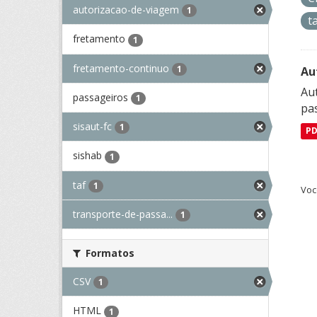
autorizacao-de-viagem
1
t
fretamento
1
fretamento-continuo
1
Au
Aut
passageiros
1
pa
sisaut-fc
1
P
sishab
1
taf
1
Voc
transporte-de-passa...
1
Formatos
CSV
1
HTML
1