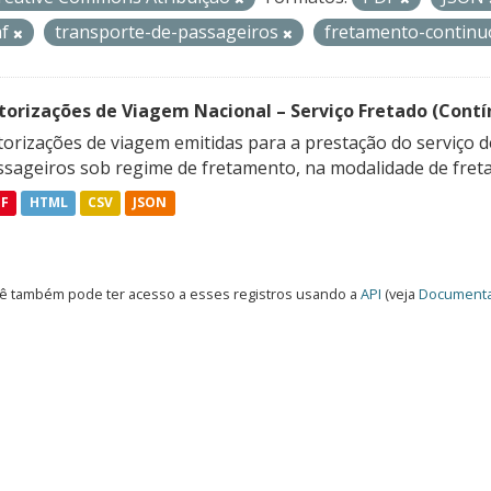
af
transporte-de-passageiros
fretamento-contin
torizações de Viagem Nacional – Serviço Fretado (Contí
orizações de viagem emitidas para a prestação do serviço d
ssageiros sob regime de fretamento, na modalidade de freta
DF
HTML
CSV
JSON
ê também pode ter acesso a esses registros usando a
API
(veja
Documenta