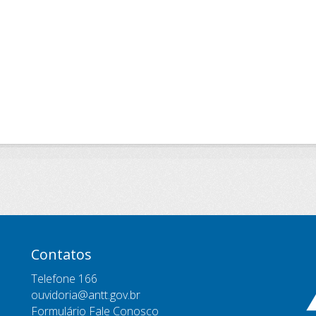
Contatos
Telefone 166
ouvidoria@antt.gov.br
Formulário Fale Conosco