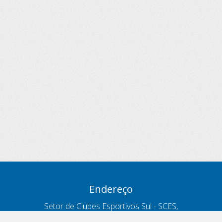
Endereço
Setor de Clubes Esportivos Sul - SCES,
trecho 03, lote 10, Projeto Orla Polo 8