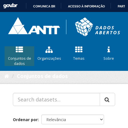
COMUNICA BR
ACESSO À INFORMAÇÃO
PARTI
IR
PARA
O
CONTEÚDO
Conjuntos de
Organizações
Temas
Sobre
dados
Conjuntos de dados
Ordenar por