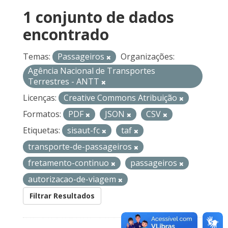
1 conjunto de dados
encontrado
Temas:
Passageiros
Organizações:
Agência Nacional de Transportes
Terrestres - ANTT
Licenças:
Creative Commons Atribuição
Formatos:
PDF
JSON
CSV
Etiquetas:
sisaut-fc
taf
transporte-de-passageiros
fretamento-continuo
passageiros
autorizacao-de-viagem
Filtrar Resultados