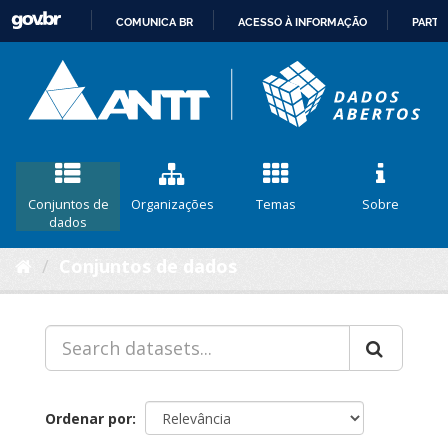
COMUNICA BR
ACESSO À INFORMAÇÃO
PARTI
IR
PARA
O
CONTEÚDO
Conjuntos de
Organizações
Temas
Sobre
dados
Conjuntos de dados
Ordenar por