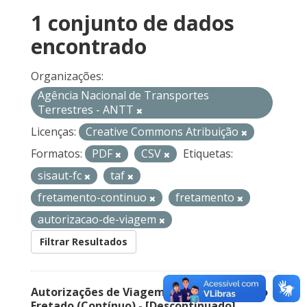
1 conjunto de dados
encontrado
Organizações:
Agência Nacional de Transportes
Terrestres - ANTT
Licenças:
Creative Commons Atribuição
Formatos:
PDF
CSV
Etiquetas:
sisaut-fc
taf
fretamento-continuo
fretamento
autorizacao-de-viagem
Filtrar Resultados
Autorizações de Viagem Nacional – Serviço
Fretado (Contínuo) - [Descontinuado]