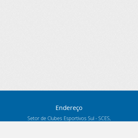
Endereço
Setor de Clubes Esportivos Sul - SCES,
trecho 03, lote 10, Projeto Orla Polo 8
- Brasília - DF