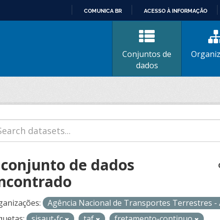
COMUNICA BR
ACESSO À INFORMAÇÃO
IR
PARA
O
Conjuntos de
Organi
CONTEÚDO
dados
 conjunto de dados
ncontrado
ganizações:
Agência Nacional de Transportes Terrestres 
quetas:
sisaut-fc
taf
fretamento-continuo