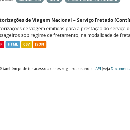
torizações de Viagem Nacional – Serviço Fretado (Contí
orizações de viagem emitidas para a prestação do serviço d
ssageiros sob regime de fretamento, na modalidade de freta
DF
HTML
CSV
JSON
ê também pode ter acesso a esses registros usando a
API
(veja
Documenta