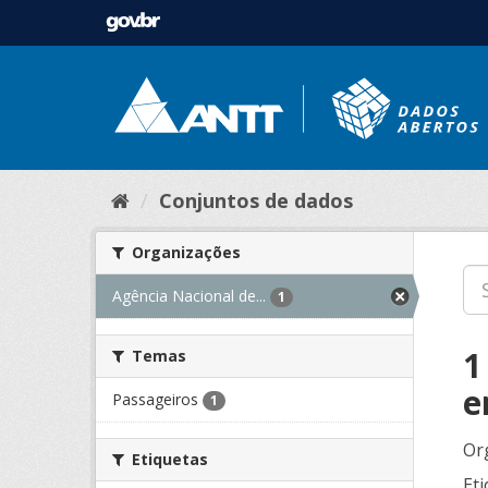
Conjuntos de dados
Organizações
Agência Nacional de...
1
1
Temas
e
Passageiros
1
Or
Etiquetas
Eti