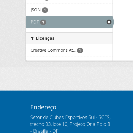
JSON
1
PDF
1
Licenças
Creative Commons At...
1
Endereço
Setor de Clubes Esportivos Sul - SCES,
trecho 03, lote 10, Projeto Orla Polo 8
- Brasília - DF