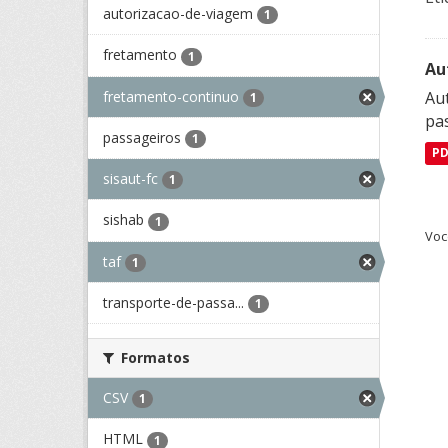
autorizacao-de-viagem
1
fretamento
1
Au
fretamento-continuo
Aut
1
pa
passageiros
1
P
sisaut-fc
1
sishab
1
Voc
taf
1
transporte-de-passa...
1
Formatos
CSV
1
HTML
1