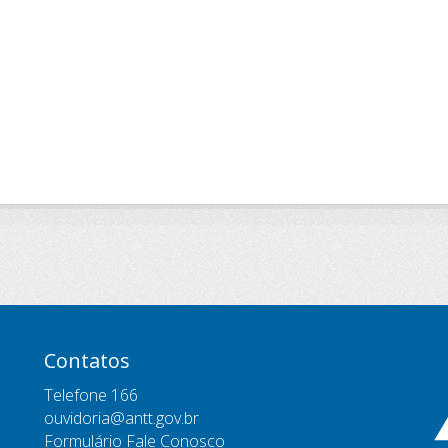
Contatos
Telefone 166
ouvidoria@antt.gov.br
Formulário Fale Conosco