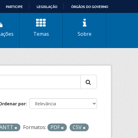
PARTICIPE
LEGISLAÇÃO
ÓRGÃOS DO GOVERNO
zações
Temas
Sobre
Ordenar por
- ANTT
Formatos:
PDF
CSV