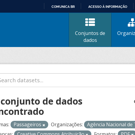
COMUNICA BR
ACESSO À INFORMAÇÃO
IR
PARA
O
Conjuntos de
Organi
CONTEÚDO
dados
 conjunto de dados
ncontrado
mas:
Passageiros
Organizações:
Agência Nacional de
enças:
Creative Commons Atribuição
Formatos:
PDF