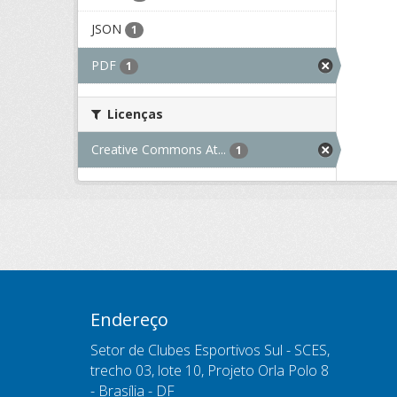
JSON
1
PDF
1
Licenças
Creative Commons At...
1
Endereço
Setor de Clubes Esportivos Sul - SCES,
trecho 03, lote 10, Projeto Orla Polo 8
- Brasília - DF