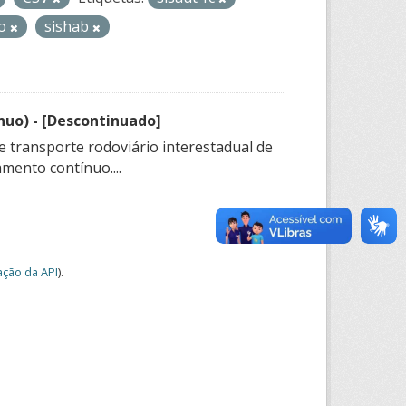
uo
sishab
nuo) - [Descontinuado]
e transporte rodoviário interestadual de
mento contínuo....
ção da API
).