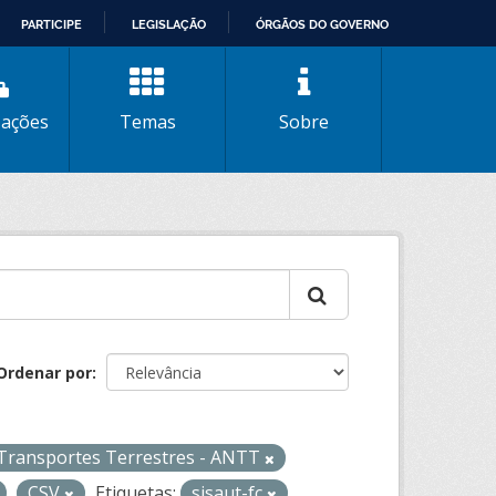
PARTICIPE
LEGISLAÇÃO
ÓRGÃOS DO GOVERNO
zações
Temas
Sobre
Ordenar por
 Transportes Terrestres - ANTT
CSV
Etiquetas:
sisaut-fc