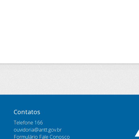
Contatos
Telefone 166
ouvidoria@antt.gov.br
Formulário Fale Conosco