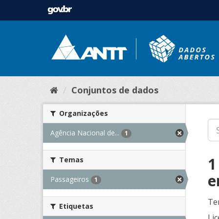
Conjuntos de dados
Organizações
Agência Nacional de...
1
1
Temas
e
Passageiros
1
Te
Etiquetas
Lic