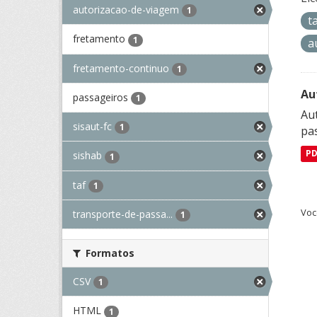
autorizacao-de-viagem
1
t
fretamento
1
a
fretamento-continuo
1
Au
passageiros
1
Aut
sisaut-fc
1
pa
P
sishab
1
taf
1
Voc
transporte-de-passa...
1
Formatos
CSV
1
HTML
1