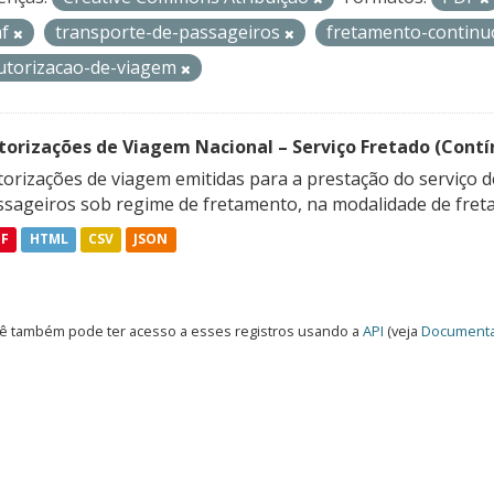
af
transporte-de-passageiros
fretamento-contin
utorizacao-de-viagem
torizações de Viagem Nacional – Serviço Fretado (Contí
orizações de viagem emitidas para a prestação do serviço d
ssageiros sob regime de fretamento, na modalidade de freta
DF
HTML
CSV
JSON
ê também pode ter acesso a esses registros usando a
API
(veja
Documenta