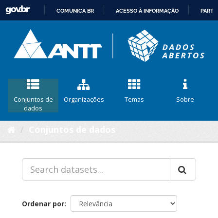
COMUNICA BR
ACESSO À INFORMAÇÃO
PARTI
IR
PARA
O
CONTEÚDO
Conjuntos de
Organizações
Temas
Sobre
dados
Conjuntos de dados
Ordenar por