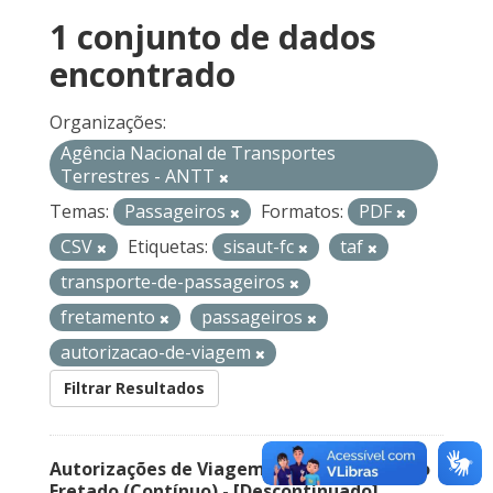
1 conjunto de dados
encontrado
Organizações:
Agência Nacional de Transportes
Terrestres - ANTT
Temas:
Passageiros
Formatos:
PDF
CSV
Etiquetas:
sisaut-fc
taf
transporte-de-passageiros
fretamento
passageiros
autorizacao-de-viagem
Filtrar Resultados
Autorizações de Viagem Nacional – Serviço
Fretado (Contínuo) - [Descontinuado]