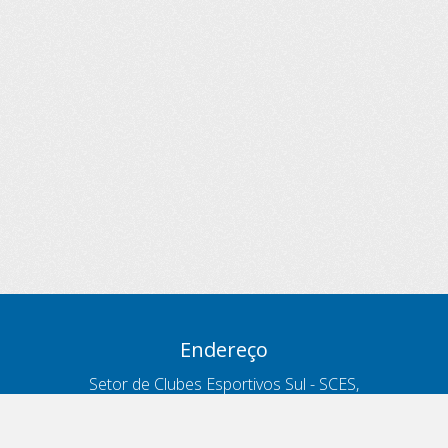
Endereço
Setor de Clubes Esportivos Sul - SCES,
trecho 03, lote 10, Projeto Orla Polo 8
- Brasília - DF