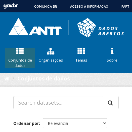
COMUNICA BR
ACESSO À INFORMAÇÃO
PARTI
IR
PARA
O
CONTEÚDO
Conjuntos de
Organizações
Temas
Sobre
dados
Conjuntos de dados
Ordenar por