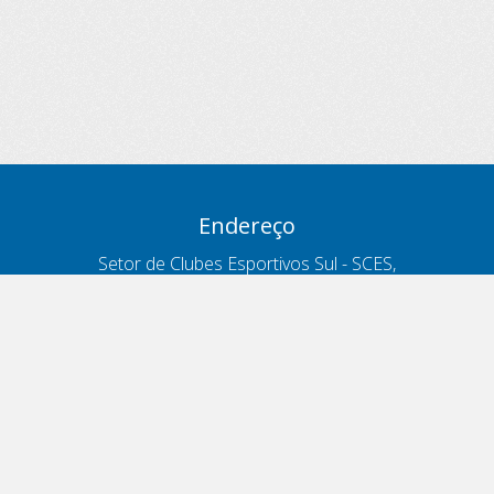
Endereço
Setor de Clubes Esportivos Sul - SCES,
trecho 03, lote 10, Projeto Orla Polo 8
- Brasília - DF
Contatos
Telefone 166
ouvidoria@antt.gov.br
Formulário Fale Conosco