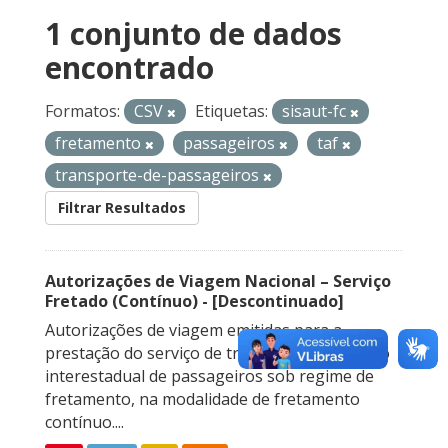
1 conjunto de dados
encontrado
Formatos:
CSV
Etiquetas:
sisaut-fc
fretamento
passageiros
taf
transporte-de-passageiros
Filtrar Resultados
Autorizações de Viagem Nacional – Serviço
Fretado (Contínuo) - [Descontinuado]
Autorizações de viagem emitidas para a
prestação do serviço de transporte rodoviário
interestadual de passageiros sob regime de
fretamento, na modalidade de fretamento
contínuo....