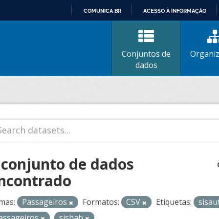
COMUNICA BR
ACESSO À INFORMAÇÃO
IR
PARA
O
Conjuntos de
Organi
CONTEÚDO
dados
 conjunto de dados
ncontrado
mas:
Passageiros
Formatos:
CSV
Etiquetas:
sisau
assageiros
sishab