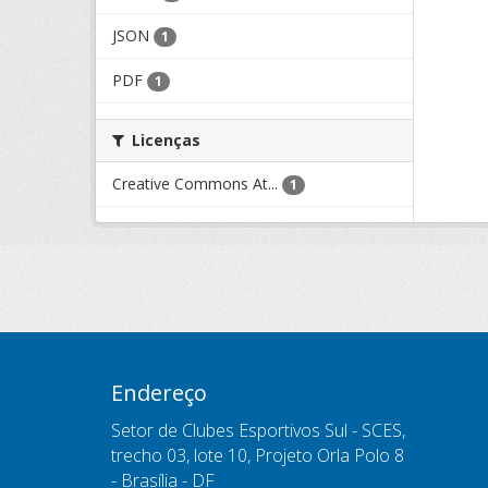
JSON
1
PDF
1
Licenças
Creative Commons At...
1
Endereço
Setor de Clubes Esportivos Sul - SCES,
trecho 03, lote 10, Projeto Orla Polo 8
- Brasília - DF