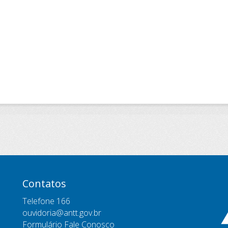
Contatos
Telefone 166
ouvidoria@antt.gov.br
Formulário Fale Conosco