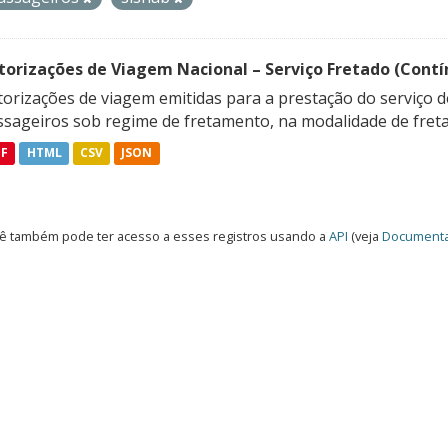
torizações de Viagem Nacional – Serviço Fretado (Contí
orizações de viagem emitidas para a prestação do serviço d
ssageiros sob regime de fretamento, na modalidade de freta
DF
HTML
CSV
JSON
ê também pode ter acesso a esses registros usando a
API
(veja
Documenta