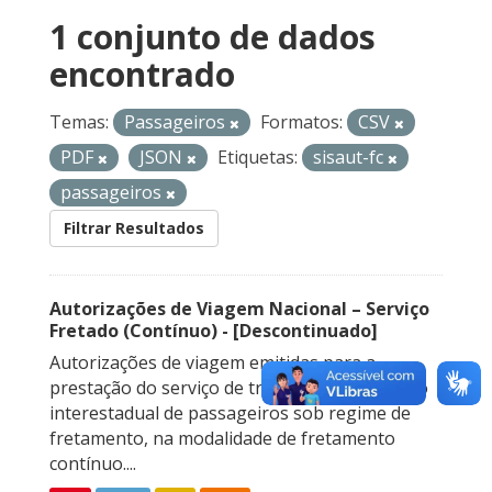
1 conjunto de dados
encontrado
Temas:
Passageiros
Formatos:
CSV
PDF
JSON
Etiquetas:
sisaut-fc
passageiros
Filtrar Resultados
Autorizações de Viagem Nacional – Serviço
Fretado (Contínuo) - [Descontinuado]
Autorizações de viagem emitidas para a
prestação do serviço de transporte rodoviário
interestadual de passageiros sob regime de
fretamento, na modalidade de fretamento
contínuo....