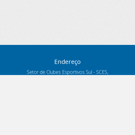
Endereço
Setor de Clubes Esportivos Sul - SCES,
trecho 03, lote 10, Projeto Orla Polo 8
- Brasília - DF
Contatos
Telefone 166
ouvidoria@antt.gov.br
Formulário Fale Conosco