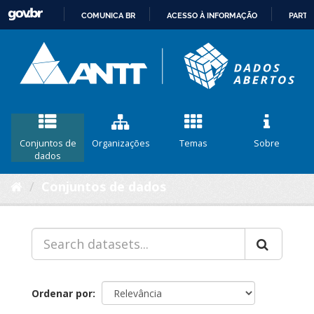
COMUNICA BR
ACESSO À INFORMAÇÃO
PARTI
IR
PARA
O
CONTEÚDO
Conjuntos de
Organizações
Temas
Sobre
dados
Conjuntos de dados
Ordenar por