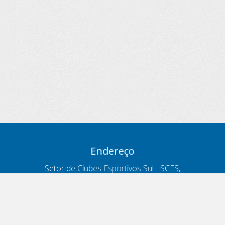
Endereço
Setor de Clubes Esportivos Sul - SCES,
trecho 03, lote 10, Projeto Orla Polo 8
- Brasília - DF