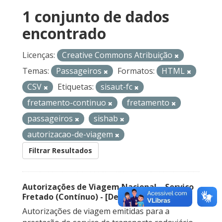
1 conjunto de dados
encontrado
Licenças:
Creative Commons Atribuição
Temas:
Passageiros
Formatos:
HTML
CSV
Etiquetas:
sisaut-fc
fretamento-continuo
fretamento
passageiros
sishab
autorizacao-de-viagem
Filtrar Resultados
Autorizações de Viagem Nacional – Serviço
Fretado (Contínuo) - [Descontinuado]
Autorizações de viagem emitidas para a