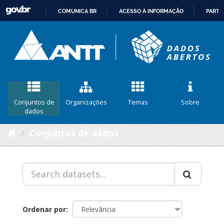
COMUNICA BR
ACESSO À INFORMAÇÃO
PARTI
IR
PARA
O
CONTEÚDO
Conjuntos de
Organizações
Temas
Sobre
dados
Conjuntos de dados
Ordenar por