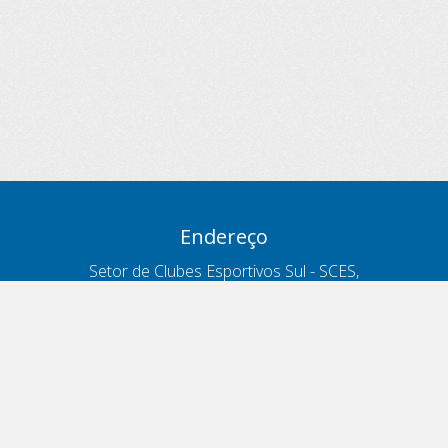
Endereço
Setor de Clubes Esportivos Sul - SCES,
trecho 03, lote 10, Projeto Orla Polo 8
- Brasília - DF
Contatos
Telefone 166
ouvidoria@antt.gov.br