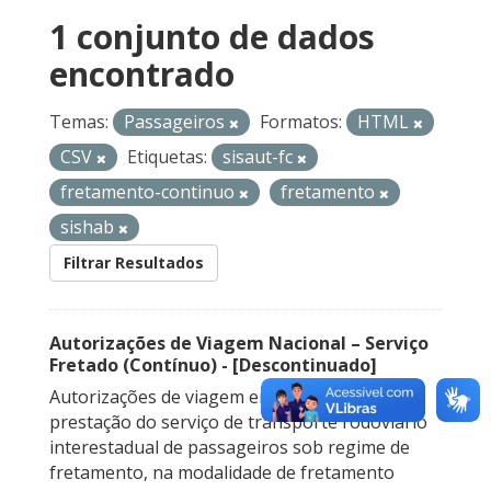
1 conjunto de dados
encontrado
Temas:
Passageiros
Formatos:
HTML
CSV
Etiquetas:
sisaut-fc
fretamento-continuo
fretamento
sishab
Filtrar Resultados
Autorizações de Viagem Nacional – Serviço
Fretado (Contínuo) - [Descontinuado]
Autorizações de viagem emitidas para a
prestação do serviço de transporte rodoviário
interestadual de passageiros sob regime de
fretamento, na modalidade de fretamento