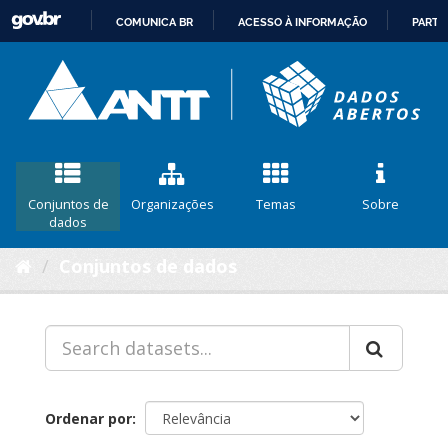
COMUNICA BR
ACESSO À INFORMAÇÃO
PARTI
IR
PARA
O
CONTEÚDO
Conjuntos de
Organizações
Temas
Sobre
dados
Conjuntos de dados
Ordenar por