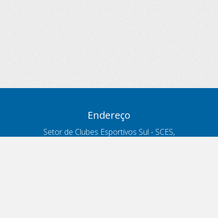
Endereço
Setor de Clubes Esportivos Sul - SCES,
trecho 03, lote 10, Projeto Orla Polo 8
- Brasília - DF
Contatos
Telefone 166
ouvidoria@antt.gov.br