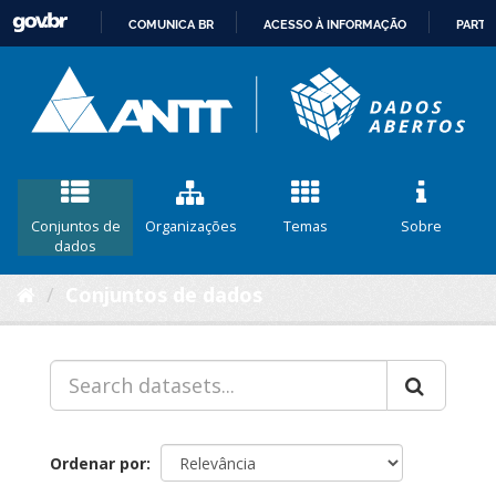
COMUNICA BR
ACESSO À INFORMAÇÃO
PARTI
IR
PARA
O
CONTEÚDO
Conjuntos de
Organizações
Temas
Sobre
dados
Conjuntos de dados
Ordenar por