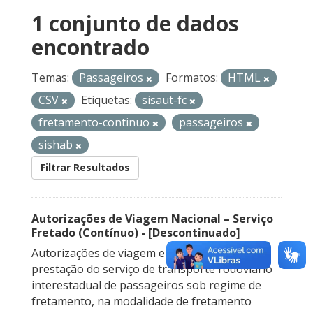
1 conjunto de dados
encontrado
Temas:
Passageiros
Formatos:
HTML
CSV
Etiquetas:
sisaut-fc
fretamento-continuo
passageiros
sishab
Filtrar Resultados
Autorizações de Viagem Nacional – Serviço
Fretado (Contínuo) - [Descontinuado]
Autorizações de viagem emitidas para a
prestação do serviço de transporte rodoviário
interestadual de passageiros sob regime de
fretamento, na modalidade de fretamento