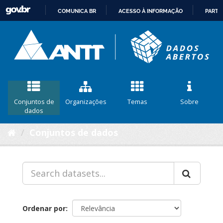
COMUNICA BR
ACESSO À INFORMAÇÃO
PARTI
IR
PARA
O
CONTEÚDO
Conjuntos de
Organizações
Temas
Sobre
dados
Conjuntos de dados
Ordenar por