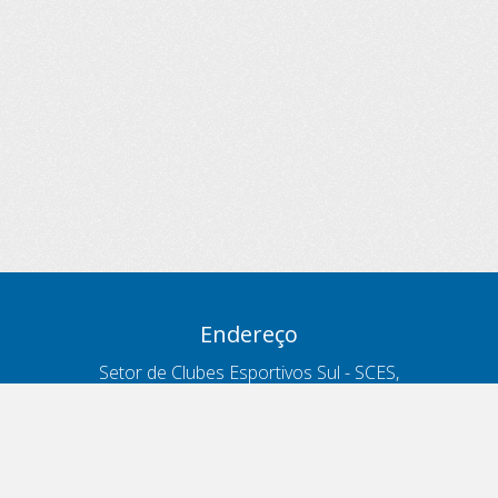
Endereço
Setor de Clubes Esportivos Sul - SCES,
trecho 03, lote 10, Projeto Orla Polo 8
- Brasília - DF