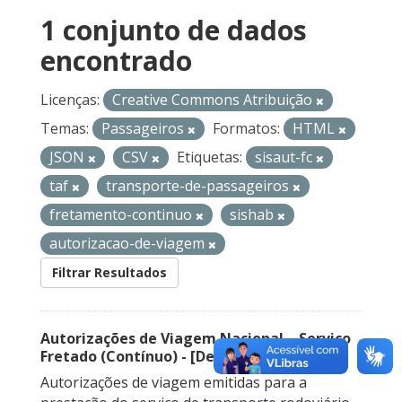
1 conjunto de dados
encontrado
Licenças:
Creative Commons Atribuição
Temas:
Passageiros
Formatos:
HTML
JSON
CSV
Etiquetas:
sisaut-fc
taf
transporte-de-passageiros
fretamento-continuo
sishab
autorizacao-de-viagem
Filtrar Resultados
Autorizações de Viagem Nacional – Serviço
Fretado (Contínuo) - [Descontinuado]
Autorizações de viagem emitidas para a