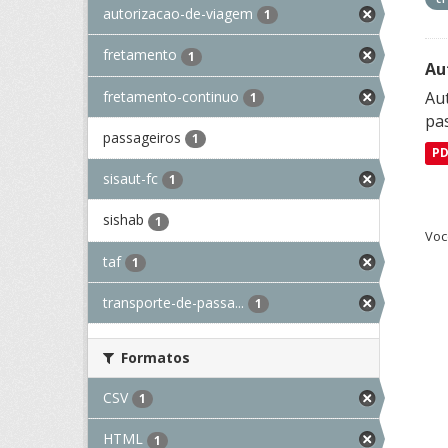
autorizacao-de-viagem
1
fretamento
1
Au
fretamento-continuo
Aut
1
pa
passageiros
1
P
sisaut-fc
1
sishab
1
Voc
taf
1
transporte-de-passa...
1
Formatos
CSV
1
HTML
1