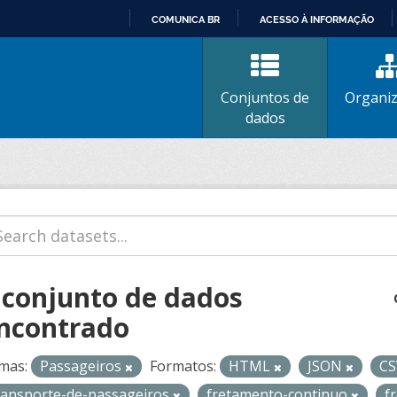
COMUNICA BR
ACESSO À INFORMAÇÃO
IR
PARA
O
Conjuntos de
Organi
CONTEÚDO
dados
 conjunto de dados
ncontrado
mas:
Passageiros
Formatos:
HTML
JSON
C
ransporte-de-passageiros
fretamento-continuo
f