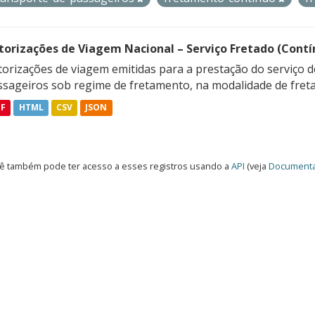
torizações de Viagem Nacional – Serviço Fretado (Contí
orizações de viagem emitidas para a prestação do serviço d
ssageiros sob regime de fretamento, na modalidade de freta
DF
HTML
CSV
JSON
ê também pode ter acesso a esses registros usando a
API
(veja
Documenta