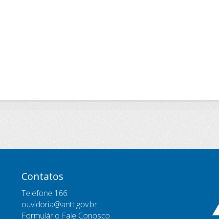
Contatos
Telefone 166
ouvidoria@antt.gov.br
Formulário Fale Conosco