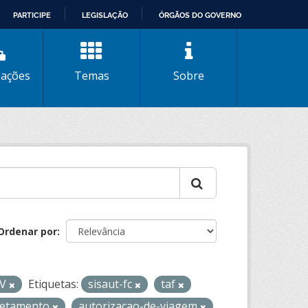
PARTICIPE
LEGISLAÇÃO
ÓRGÃOS DO GOVERNO
zações
Temas
Sobre
Ordenar por
SV
Etiquetas:
sisaut-fc
taf
retamento
autorizacao-de-viagem