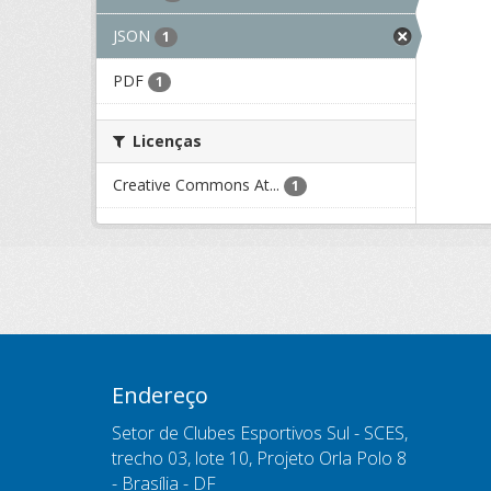
JSON
1
PDF
1
Licenças
Creative Commons At...
1
Endereço
Setor de Clubes Esportivos Sul - SCES,
trecho 03, lote 10, Projeto Orla Polo 8
- Brasília - DF